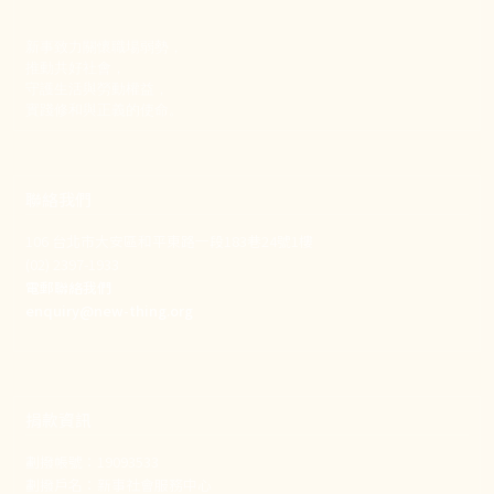
新事致力關懷職場弱勢，
推動共好社會，
守護生活與勞動權益，
實踐修和與正義的使命。
聯絡我們
106 台北市大安區和平東路一段183巷24號1樓
(02) 2397-1933
電郵聯絡我們
enquiry@new-thing.org
捐款資訊
劃撥帳號：19093533
劃撥戶名：新事社會服務中心