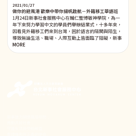
2021/01/27
做你的避風港 歡樂中帶你揚帆啟航－外籍移工華語班
1月24日新事社會服務中心在輔仁聖博敏神學院，為一
年下來努力學習中文的學員們舉辦結業式，十多年來，
因看見外籍移工們來到台灣，困於語言的隔閡與陌生，
導致無論生活、職場、人際互動上皆面臨了阻礙，新事
MORE
新事致力關懷職場弱勢，
推動共好社會，
守護生活與勞動權益，
實踐修和與正義的使命。