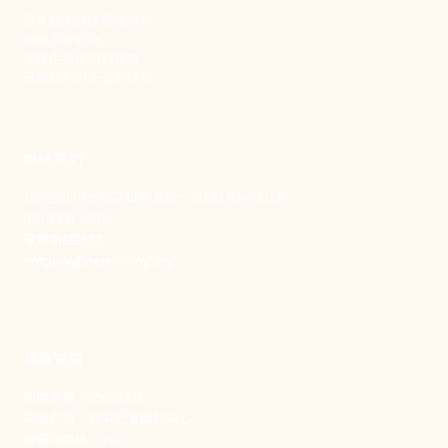
新事致力關懷職場弱勢，
推動共好社會，
守護生活與勞動權益，
實踐修和與正義的使命。
聯絡我們
106 台北市大安區和平東路一段183巷24號1樓
(02) 2397-1933
電郵聯絡我們
enquiry@new-thing.org
捐款資訊
劃撥帳號：19093533
劃撥戶名：新事社會服務中心
發票捐贈碼：102