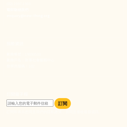
(02) 2397-1933
電郵聯絡我們
enquiry@new-thing.org
捐款資訊
劃撥帳號：19093533
劃撥戶名：新事社會服務中心
發票捐贈碼：102
訂閱電子報
訂閱
訂閱即表示您同意我們的隱私政策，且同意接收最新資訊。
社群選單