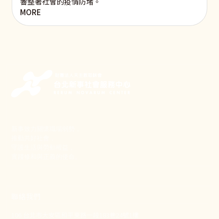
響整著社會的疫情防堵。
MORE
新事致力關懷職場弱勢，
推動共好社會，
守護生活與勞動權益，
實踐修和與正義的使命。
聯絡我們
106 台北市大安區和平東路一段183巷24號1樓