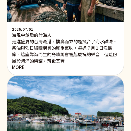
2026/07/01
海風中並肩的討海人
走進盛夏的台灣漁港，撲鼻而來的是揉合了海水鹹味、
柴油與烈日曝曬網具的厚重氣味，每逢 7 月 1 日漁民
節，這座靠海而生的島嶼總會響起慶祝的樂音，但這份
屬於海洋的榮耀，背後其實
MORE