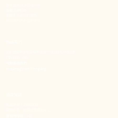
新事致力關懷職場弱勢，
推動共好社會，
守護生活與勞動權益，
實踐修和與正義的使命。
聯絡我們
106 台北市大安區和平東路一段183巷24號1樓
(02) 2397-1933
電郵聯絡我們
enquiry@new-thing.org
捐款資訊
劃撥帳號：19093533
劃撥戶名：新事社會服務中心
發票捐贈碼：102