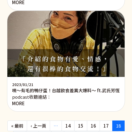
MORE
2023/01/21
咦～有毛的鴨仔蛋！台越飲食差異大爆料～ ft.武氏芳恆
podcast收聽連結：
MORE
Pagination
First page
Previous page
« 最前
‹ 上一頁
…
14
15
16
17
18