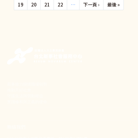
下一頁
Last pa
19
20
21
22
…
下一頁 ›
最後 »
新事致力關懷職場弱勢，
推動共好社會，
守護生活與勞動權益，
實踐修和與正義的使命。
聯絡我們