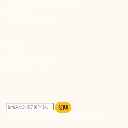
106 台北市大安區和平東路一段183巷24號1樓
(02) 2397-1933
電郵聯絡我們
enquiry@new-thing.org
捐款資訊
劃撥帳號：19093533
劃撥戶名：新事社會服務中心
發票捐贈碼：102
訂閱電子報
訂閱
訂閱即表示您同意我們的隱私政策，且同意接收最新資訊。