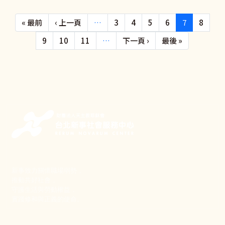
Pagination
First page
Previous page
« 最前
‹ 上一頁
…
3
4
5
6
7
8
下一頁
Last page
9
10
11
…
下一頁 ›
最後 »
新事致力關懷職場弱勢，
推動共好社會，
守護生活與勞動權益，
實踐修和與正義的使命。