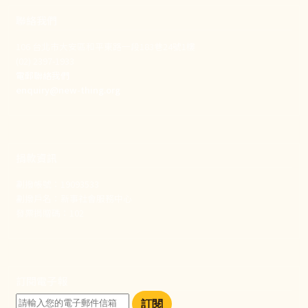
聯絡我們
106 台北市大安區和平東路一段183巷24號1樓
(02) 2397-1933
電郵聯絡我們
enquiry@new-thing.org
捐款資訊
劃撥帳號：19093533
劃撥戶名：新事社會服務中心
發票捐贈碼：102
訂閱電子報
訂閱