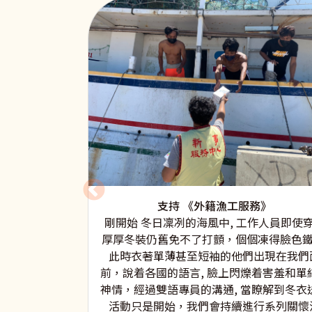
支持 《外籍漁工服務》
剛開始 冬日凜冽的海風中, 工作人員即使
厚厚冬裝仍舊免不了打顫，個個凍得臉色鐵
此時衣著單薄甚至短袖的他們出現在我們
前，說着各國的語言, 臉上閃爍着害羞和單
神情，經過雙語專員的溝通, 當瞭解到冬衣
活動只是開始，我們會持續進行系列關懷