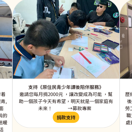
支持《原住民青少年課後陪伴服務》
邀請您每月捐2000元 ，讓改變成為可能 ，幫
穿着
歷
助一個孩子今天有希望，明天就是一個家庭有
青,
後
未來！ →募款專案
面
勞
純的
職
捐款支持
送暖
處
活