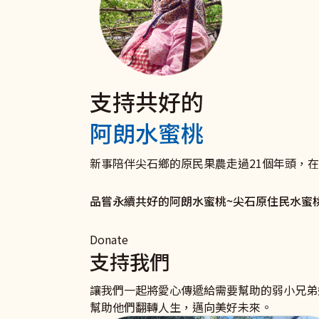
支持共好的
電子發票 捐款愛心碼102
聘僱移工家庭
捐款支持《扶原民‧救弱
阿朗水蜜桃
我們有愛心碼囉
與移工共好服務
衛部救字第1141363166號
愛心一領二 愛心不落後 聚沙可成塔
打造雇主放心移工安心的新勞雇關係！ 聯絡
助原住民弱勢及受災家庭和青少年培力學習，
新事陪伴尖石鄉的原民果農走過21個年頭，
我要捐款
了解更多
立即行動
品嘗永續共好的阿朗水蜜桃~尖石原住民水蜜
Donate
支持我們
讓我們一起將愛心傳遞給需要幫助的弱小兄弟
幫助他們翻轉人生，邁向美好未來。