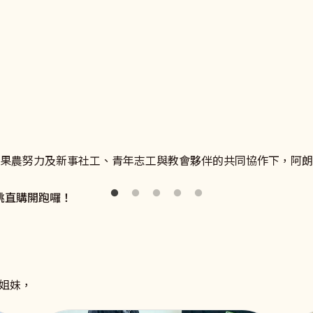
勢》
新事社會服務中心，了解更多關於良好雇主和移工溝通、勞雇關
迎向未來，翻轉命運。
在果農努力及新事社工、青年志工與教會夥伴的共同協作下，阿
桃直購開跑囉！
姐妹，