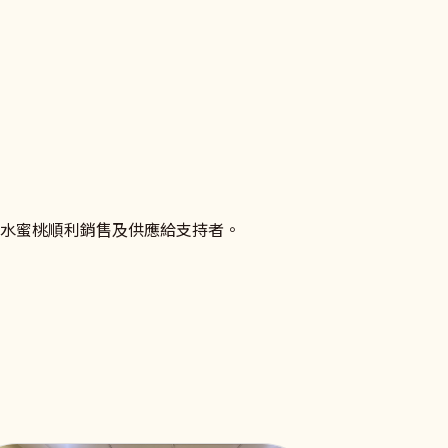
係促進、相關法律及資源的資訊吧！
朗水蜜桃順利銷售及供應給支持者。