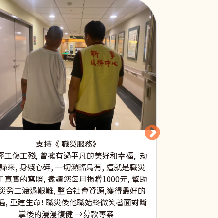
支持 《原住
本中心從10
支持《 職災服務》
計畫，讓青少
經工傷工殘, 曾擁有過平凡的美好和幸福, 劫
突、互助合作
歸來, 身殘心碎, 一切瀕臨烏有, 這就是職災
他們的各種能
工真實的寫照, 邀請您每月捐贈1000元, 幫助
透過圓夢計畫
災勞工渡過艱難, 整合社會資源,獲得最好的
如：泰雅語、
遇, 重建生命! 職災後他職始終微笑著面對斷
學習態度和方
掌後的漫漫復健 →募款專案