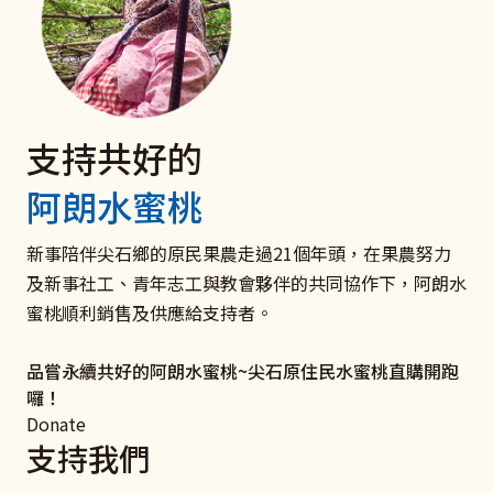
支持共好的
電子發票 捐款愛心碼102
聘僱移工家庭
捐款支持《扶原民‧救弱勢》
阿朗水蜜桃
我們有愛心碼囉
與移工共好服務
衛部救字第1141363166號
愛心一領二 愛心不落後 聚沙可成塔
打造雇主放心移工安心的新勞雇關係！ 聯絡新事社會服
助原住民弱勢及受災家庭和青少年培力學習，迎向未來，
新事陪伴尖石鄉的原民果農走過21個年頭，在果農努力
務中心，了解更多關於良好雇主和移工溝通、勞雇關係促
翻轉命運。
及新事社工、青年志工與教會夥伴的共同協作下，阿朗水
我要捐款
進、相關法律及資源的資訊吧！
蜜桃順利銷售及供應給支持者。
立即行動
了解更多
品嘗永續共好的阿朗水蜜桃~尖石原住民水蜜桃直購開跑
囉！
Donate
支持我們