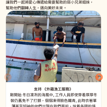
讓我們一起將愛心傳遞給需要幫助的弱小兄弟姐妹，
幫助他們翻轉人生，邁向美好未來。
支持 《外籍漁工服務》
剛開始 冬日凜冽的海風中, 工作人員即使穿着厚厚冬
裝仍舊免不了打顫，個個凍得臉色鐵青, 此時衣著單
薄甚至短袖的他們出現在我們面前，說着各國的語