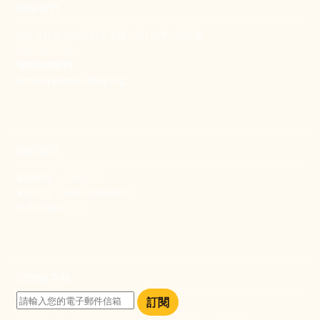
聯絡我們
106 台北市大安區和平東路一段183巷24號1樓
(02) 2397-1933
電郵聯絡我們
enquiry@new-thing.org
捐款資訊
劃撥帳號：19093533
劃撥戶名：新事社會服務中心
發票捐贈碼：102
訂閱電子報
訂閱