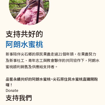
支持共好的
電子發票 捐款愛心碼102
聘僱移工家庭
捐款支持《扶原民‧救弱勢》
阿朗水蜜桃
我們有愛心碼囉
與移工共好服務
衛部救字第1141363166號
愛心一領二 愛心不落後 聚沙可成塔
打造雇主放心移工安心的新勞雇關係！ 聯絡新事社會服
助原住民弱勢及受災家庭和青少年培力學習，迎向未來，
新事陪伴尖石鄉的原民果農走過21個年頭，在果農努力
務中心，了解更多關於良好雇主和移工溝通、勞雇關係促
翻轉命運。
及新事社工、青年志工與教會夥伴的共同協作下，阿朗水
我要捐款
進、相關法律及資源的資訊吧！
蜜桃順利銷售及供應給支持者。
立即行動
了解更多
品嘗永續共好的阿朗水蜜桃~尖石原住民水蜜桃直購開跑
囉！
Donate
支持我們