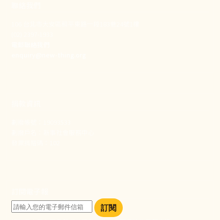
聯絡我們
106 台北市大安區和平東路一段183巷24號1樓
(02) 2397-1933
電郵聯絡我們
enquiry@new-thing.org
捐款資訊
劃撥帳號：19093533
劃撥戶名：新事社會服務中心
發票捐贈碼：102
訂閱電子報
訂閱