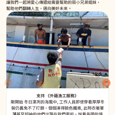
讓我們一起將愛心傳遞給需要幫助的弱小兄弟姐妹，
幫助他們翻轉人生，邁向美好未來。
支持 《外籍漁工服務》
剛開始 冬日凜冽的海風中, 工作人員即使穿着厚厚冬
裝仍舊免不了打顫，個個凍得臉色鐵青, 此時衣著單
薄甚至短袖的他們出現在我們面前，說着各國的語