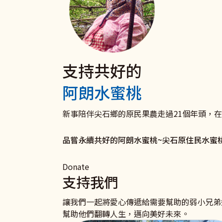
支持共好的
電子發票 捐款愛心碼102
聘僱移工家庭
捐款支持《扶原民‧救弱
阿朗水蜜桃
我們有愛心碼囉
與移工共好服務
衛部救字第1141363166號
愛心一領二 愛心不落後 聚沙可成塔
打造雇主放心移工安心的新勞雇關係！ 聯絡
助原住民弱勢及受災家庭和青少年培力學習，
新事陪伴尖石鄉的原民果農走過21個年頭，
我要捐款
了解更多
立即行動
品嘗永續共好的阿朗水蜜桃~尖石原住民水蜜
Donate
支持我們
讓我們一起將愛心傳遞給需要幫助的弱小兄弟
幫助他們翻轉人生，邁向美好未來。