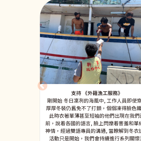
支持 《外籍漁工服務》
剛開始 冬日凜冽的海風中, 工作人員即使
厚厚冬裝仍舊免不了打顫，個個凍得臉色鐵
此時衣著單薄甚至短袖的他們出現在我們
前，說着各國的語言, 臉上閃爍着害羞和單
神情，經過雙語專員的溝通, 當瞭解到冬衣
活動只是開始，我們會持續進行系列關懷