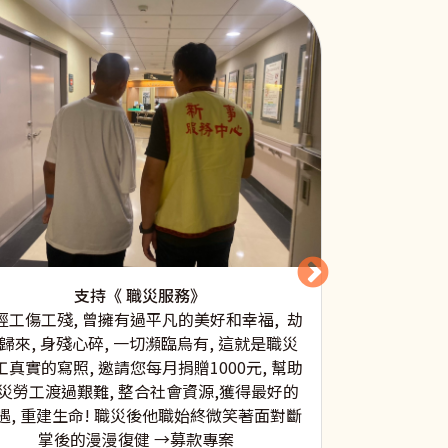
支持 《原住
本中心從10
支持《 職災服務》
計畫，讓青少
經工傷工殘, 曾擁有過平凡的美好和幸福, 劫
突、互助合作
歸來, 身殘心碎, 一切瀕臨烏有, 這就是職災
他們的各種能
工真實的寫照, 邀請您每月捐贈1000元, 幫助
透過圓夢計畫
災勞工渡過艱難, 整合社會資源,獲得最好的
如：泰雅語、
遇, 重建生命! 職災後他職始終微笑著面對斷
學習態度和方
掌後的漫漫復健 →募款專案