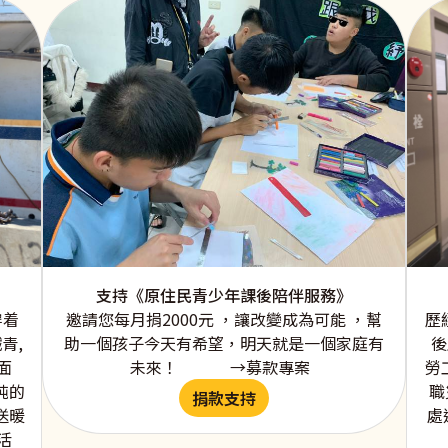
支持《原住民青少年課後陪伴服務》
邀請您每月捐2000元 ，讓改變成為可能 ，幫
穿着
歷
助一個孩子今天有希望，明天就是一個家庭有
青,
後
未來！ →募款專案
面
勞
純的
職
捐款支持
送暖
處
活