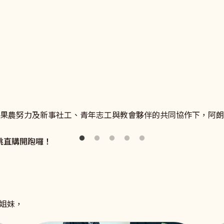
勢》
新事社會服務中心，了解更多關於良好雇主和移工溝通、勞雇關
迎向未來，翻轉命運。
在果農努力及新事社工、青年志工與教會夥伴的共同協作下，阿
桃直購開跑囉！
姐妹，