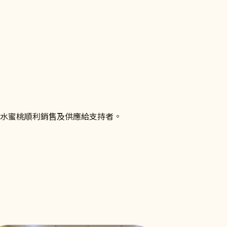
係促進、相關法律及資源的資訊吧！
朗水蜜桃順利銷售及供應給支持者。