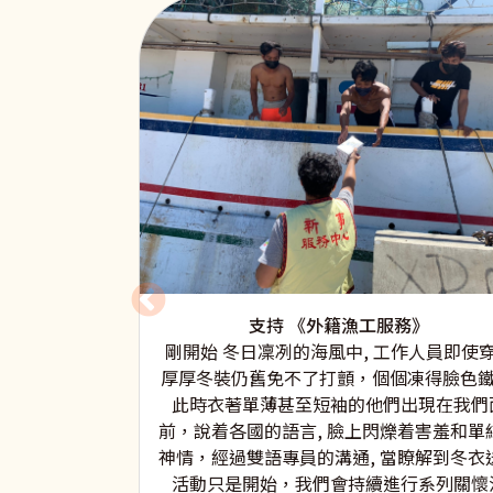
支持 《外籍漁工服務》
剛開始 冬日凜冽的海風中, 工作人員即使
厚厚冬裝仍舊免不了打顫，個個凍得臉色鐵
此時衣著單薄甚至短袖的他們出現在我們
前，說着各國的語言, 臉上閃爍着害羞和單
神情，經過雙語專員的溝通, 當瞭解到冬衣
活動只是開始，我們會持續進行系列關懷