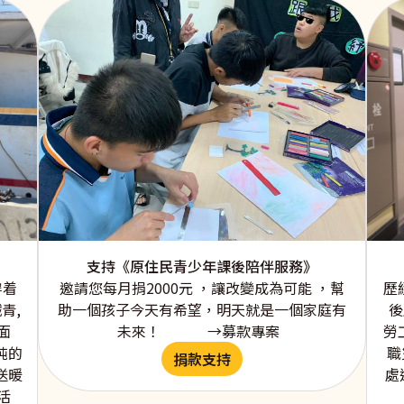
支持《原住民青少年課後陪伴服務》
邀請您每月捐2000元 ，讓改變成為可能 ，幫
穿着
歷
助一個孩子今天有希望，明天就是一個家庭有
青,
後
未來！ →募款專案
面
勞
純的
職
捐款支持
送暖
處
活