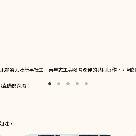
勢》
新事社會服務中心，了解更多關於良好雇主和移工溝通、勞雇關
迎向未來，翻轉命運。
在果農努力及新事社工、青年志工與教會夥伴的共同協作下，阿
桃直購開跑囉！
姐妹，