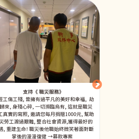
支持 《原住
本中心從10
支持《 職災服務》
計畫，讓青少
經工傷工殘, 曾擁有過平凡的美好和幸福, 劫
突、互助合作
歸來, 身殘心碎, 一切瀕臨烏有, 這就是職災
他們的各種能
工真實的寫照, 邀請您每月捐贈1000元, 幫助
透過圓夢計畫
災勞工渡過艱難, 整合社會資源,獲得最好的
如：泰雅語、
遇, 重建生命! 職災後他職始終微笑著面對斷
學習態度和方
掌後的漫漫復健 →募款專案