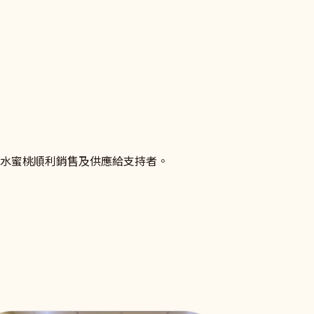
係促進、相關法律及資源的資訊吧！
朗水蜜桃順利銷售及供應給支持者。