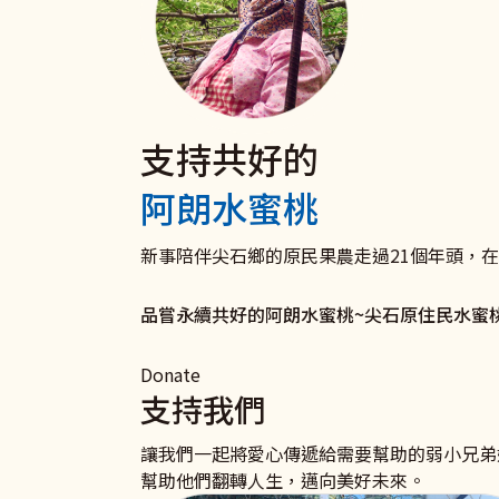
支持共好的
電子發票 捐款愛心碼102
聘僱移工家庭
捐款支持《扶原民‧救弱
阿朗水蜜桃
我們有愛心碼囉
與移工共好服務
衛部救字第1141363166號
愛心一領二 愛心不落後 聚沙可成塔
打造雇主放心移工安心的新勞雇關係！ 聯絡
助原住民弱勢及受災家庭和青少年培力學習，
新事陪伴尖石鄉的原民果農走過21個年頭，
我要捐款
了解更多
立即行動
品嘗永續共好的阿朗水蜜桃~尖石原住民水蜜
Donate
支持我們
讓我們一起將愛心傳遞給需要幫助的弱小兄弟
幫助他們翻轉人生，邁向美好未來。