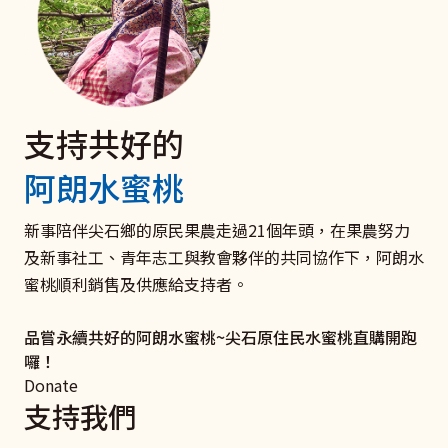
支持共好的
電子發票 捐款愛心碼102
聘僱移工家庭
捐款支持《扶原民‧救弱勢》
阿朗水蜜桃
我們有愛心碼囉
與移工共好服務
衛部救字第1141363166號
愛心一領二 愛心不落後 聚沙可成塔
打造雇主放心移工安心的新勞雇關係！ 聯絡新事社會服
助原住民弱勢及受災家庭和青少年培力學習，迎向未來，
新事陪伴尖石鄉的原民果農走過21個年頭，在果農努力
務中心，了解更多關於良好雇主和移工溝通、勞雇關係促
翻轉命運。
及新事社工、青年志工與教會夥伴的共同協作下，阿朗水
我要捐款
進、相關法律及資源的資訊吧！
蜜桃順利銷售及供應給支持者。
立即行動
了解更多
品嘗永續共好的阿朗水蜜桃~尖石原住民水蜜桃直購開跑
囉！
Donate
支持我們