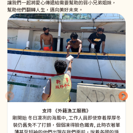
讓我們一起將愛心傳遞給需要幫助的弱小兄弟姐妹，
幫助他們翻轉人生，邁向美好未來。
支持 《外籍漁工服務》
剛開始 冬日凜冽的海風中, 工作人員即使穿着厚厚冬
裝仍舊免不了打顫，個個凍得臉色鐵青, 此時衣著單
薄甚至短袖的他們出現在我們面前，說着各國的語