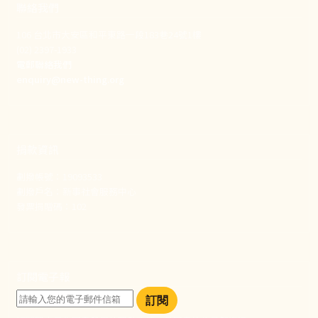
聯絡我們
106 台北市大安區和平東路一段183巷24號1樓
(02) 2397-1933
電郵聯絡我們
enquiry@new-thing.org
捐款資訊
劃撥帳號：19093533
劃撥戶名：新事社會服務中心
發票捐贈碼：102
訂閱電子報
訂閱