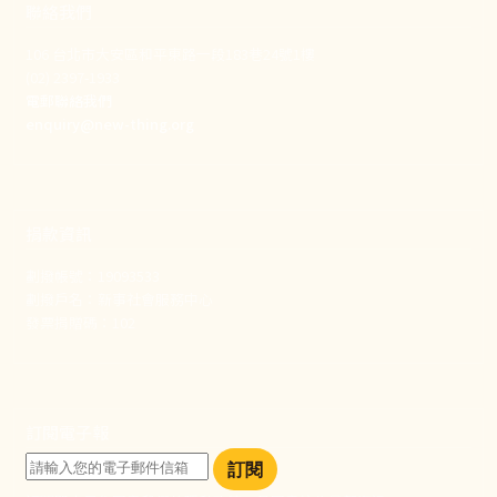
聯絡我們
106 台北市大安區和平東路一段183巷24號1樓
(02) 2397-1933
電郵聯絡我們
enquiry@new-thing.org
捐款資訊
劃撥帳號：19093533
劃撥戶名：新事社會服務中心
發票捐贈碼：102
訂閱電子報
訂閱