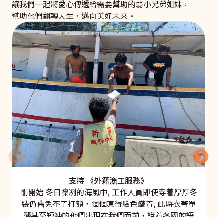
讓我們一起將愛心傳遞給需要幫助的弱小兄弟姐妹，
幫助他們翻轉人生，邁向美好未來。
支持 《外籍漁工服務》
剛開始 冬日凜冽的海風中, 工作人員即使穿着厚厚冬
裝仍舊免不了打顫，個個凍得臉色鐵青, 此時衣著單
薄甚至短袖的他們出現在我們面前，說着各國的語