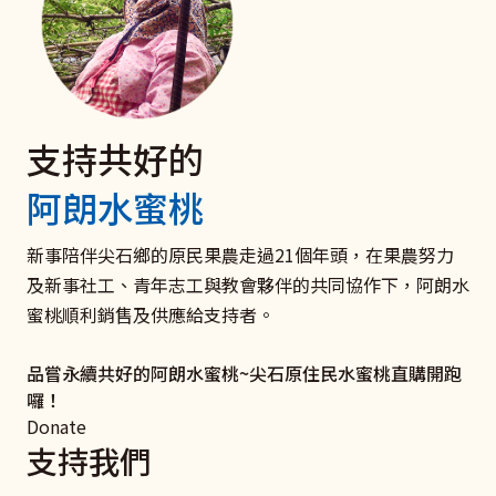
支持共好的
電子發票 捐款愛心碼102
聘僱移工家庭
捐款支持《扶原民‧救弱勢》
阿朗水蜜桃
我們有愛心碼囉
與移工共好服務
衛部救字第1141363166號
愛心一領二 愛心不落後 聚沙可成塔
打造雇主放心移工安心的新勞雇關係！ 聯絡新事社會服
助原住民弱勢及受災家庭和青少年培力學習，迎向未來，
新事陪伴尖石鄉的原民果農走過21個年頭，在果農努力
務中心，了解更多關於良好雇主和移工溝通、勞雇關係促
翻轉命運。
及新事社工、青年志工與教會夥伴的共同協作下，阿朗水
我要捐款
進、相關法律及資源的資訊吧！
蜜桃順利銷售及供應給支持者。
立即行動
了解更多
品嘗永續共好的阿朗水蜜桃~尖石原住民水蜜桃直購開跑
囉！
Donate
支持我們