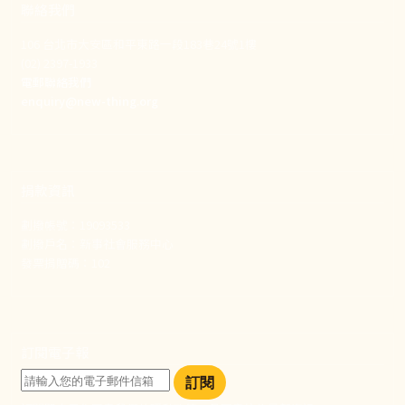
聯絡我們
106 台北市大安區和平東路一段183巷24號1樓
(02) 2397-1933
電郵聯絡我們
enquiry@new-thing.org
捐款資訊
劃撥帳號：19093533
劃撥戶名：新事社會服務中心
發票捐贈碼：102
訂閱電子報
訂閱