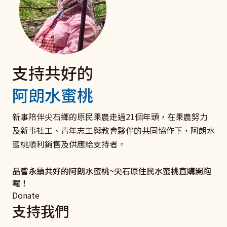
支持共好的
電子發票 捐款愛心碼102
聘僱移工家庭
捐款支持《扶原民‧救弱勢》
阿朗水蜜桃
我們有愛心碼囉
與移工共好服務
衛部救字第1141363166號
愛心一領二 愛心不落後 聚沙可成塔
打造雇主放心移工安心的新勞雇關係！ 聯絡新事社會服
助原住民弱勢及受災家庭和青少年培力學習，迎向未來，
新事陪伴尖石鄉的原民果農走過21個年頭，在果農努力
務中心，了解更多關於良好雇主和移工溝通、勞雇關係促
翻轉命運。
及新事社工、青年志工與教會夥伴的共同協作下，阿朗水
我要捐款
進、相關法律及資源的資訊吧！
蜜桃順利銷售及供應給支持者。
立即行動
了解更多
品嘗永續共好的阿朗水蜜桃~尖石原住民水蜜桃直購開跑
囉！
Donate
支持我們