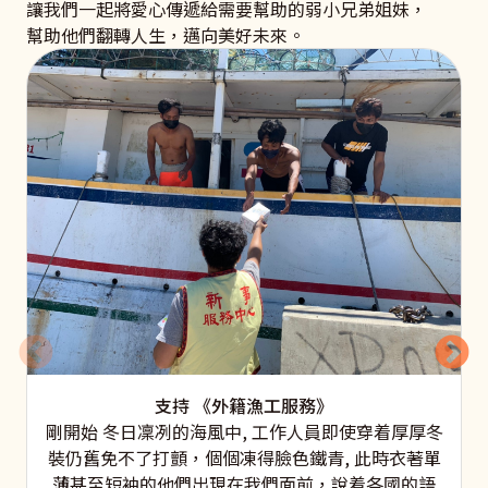
讓我們一起將愛心傳遞給需要幫助的弱小兄弟姐妹，
幫助他們翻轉人生，邁向美好未來。
支持 《外籍漁工服務》
剛開始 冬日凜冽的海風中, 工作人員即使穿着厚厚冬
裝仍舊免不了打顫，個個凍得臉色鐵青, 此時衣著單
薄甚至短袖的他們出現在我們面前，說着各國的語