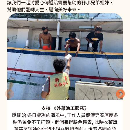
讓我們一起將愛心傳遞給需要幫助的弱小兄弟姐妹，
幫助他們翻轉人生，邁向美好未來。
支持 《外籍漁工服務》
剛開始 冬日凜冽的海風中, 工作人員即使穿着厚厚冬
裝仍舊免不了打顫，個個凍得臉色鐵青, 此時衣著單
薄甚至短袖的他們出現在我們面前，說着各國的語