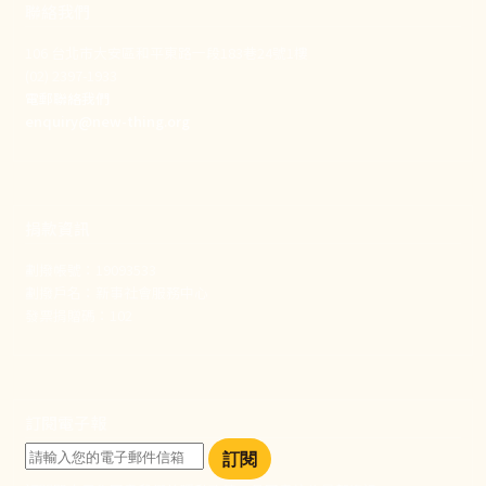
聯絡我們
106 台北市大安區和平東路一段183巷24號1樓
(02) 2397-1933
電郵聯絡我們
enquiry@new-thing.org
捐款資訊
劃撥帳號：19093533
劃撥戶名：新事社會服務中心
發票捐贈碼：102
訂閱電子報
訂閱