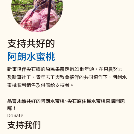
支持共好的
電子發票 捐款愛心碼102
聘僱移工家庭
捐款支持《扶原民‧救弱勢》
阿朗水蜜桃
我們有愛心碼囉
與移工共好服務
衛部救字第1141363166號
愛心一領二 愛心不落後 聚沙可成塔
打造雇主放心移工安心的新勞雇關係！ 聯絡新事社會服
助原住民弱勢及受災家庭和青少年培力學習，迎向未來，
新事陪伴尖石鄉的原民果農走過21個年頭，在果農努力
務中心，了解更多關於良好雇主和移工溝通、勞雇關係促
翻轉命運。
及新事社工、青年志工與教會夥伴的共同協作下，阿朗水
我要捐款
進、相關法律及資源的資訊吧！
蜜桃順利銷售及供應給支持者。
立即行動
了解更多
品嘗永續共好的阿朗水蜜桃~尖石原住民水蜜桃直購開跑
囉！
Donate
支持我們