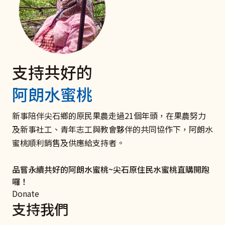
支持共好的
電子發票 捐款愛心碼102
聘僱移工家庭
捐款支持《扶原民‧救弱勢》
阿朗水蜜桃
我們有愛心碼囉
與移工共好服務
衛部救字第1141363166號
愛心一領二 愛心不落後 聚沙可成塔
打造雇主放心移工安心的新勞雇關係！ 聯絡新事社會服
助原住民弱勢及受災家庭和青少年培力學習，迎向未來，
新事陪伴尖石鄉的原民果農走過21個年頭，在果農努力
務中心，了解更多關於良好雇主和移工溝通、勞雇關係促
翻轉命運。
及新事社工、青年志工與教會夥伴的共同協作下，阿朗水
我要捐款
進、相關法律及資源的資訊吧！
蜜桃順利銷售及供應給支持者。
立即行動
了解更多
品嘗永續共好的阿朗水蜜桃~尖石原住民水蜜桃直購開跑
囉！
Donate
支持我們