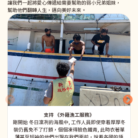
讓我們一起將愛心傳遞給需要幫助的弱小兄弟姐妹，
幫助他們翻轉人生，邁向美好未來。
支持 《外籍漁工服務》
剛開始 冬日凜冽的海風中, 工作人員即使穿着厚厚冬
裝仍舊免不了打顫，個個凍得臉色鐵青, 此時衣著單
薄甚至短袖的他們出現在我們面前，說着各國的語