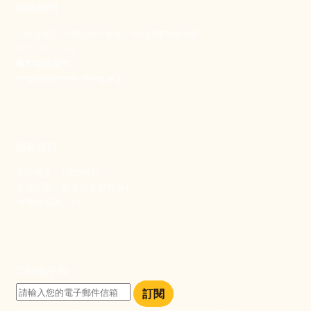
聯絡我們
106 台北市大安區和平東路一段183巷24號1樓
(02) 2397-1933
電郵聯絡我們
enquiry@new-thing.org
捐款資訊
劃撥帳號：19093533
劃撥戶名：新事社會服務中心
發票捐贈碼：102
訂閱電子報
訂閱