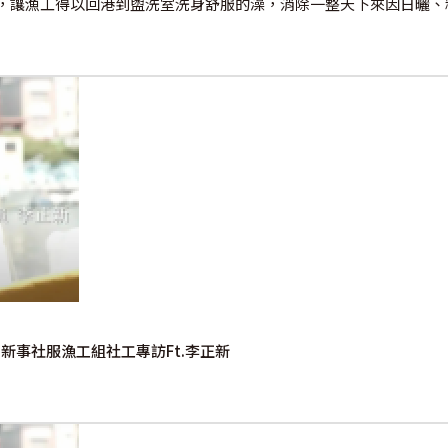
，讓漁工得以回港到盥洗室洗身舒服的澡，消除一整天下來因日曬、
新事社服漁工組社工專訪Ft.李正新