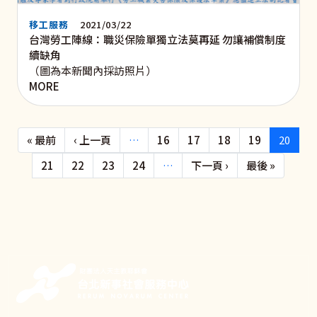
移工服務
2021/03/22
台灣勞工陣線：職災保險單獨立法莫再延 勿讓補償制度
續缺角
（圖為本新聞內採訪照片）
MORE
Pagination
First page
Previous page
« 最前
‹ 上一頁
…
16
17
18
19
20
下一頁
Last pa
21
22
23
24
…
下一頁 ›
最後 »