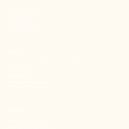
新事致力關懷職場弱勢，
推動共好社會，
守護生活與勞動權益，
實踐修和與正義的使命。
聯絡我們
106 台北市大安區和平東路一段183巷24號1樓
(02) 2397-1933
電郵聯絡我們
enquiry@new-thing.org
捐款資訊
劃撥帳號：19093533
劃撥戶名：新事社會服務中心