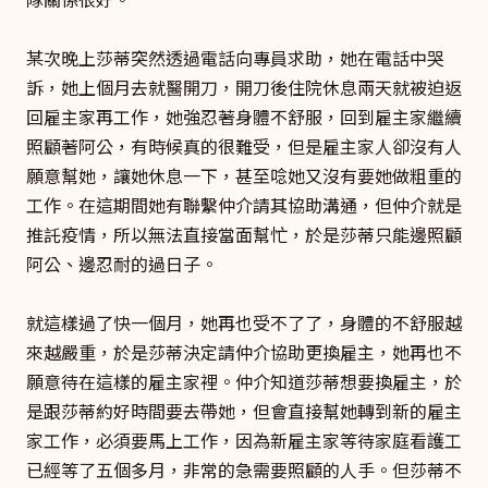
某次晚上莎蒂突然透過電話向專員求助，她在電話中哭
訴，她上個月去就醫開刀，開刀後住院休息兩天就被迫返
回雇主家再工作，她強忍著身體不舒服，回到雇主家繼續
照顧著阿公，有時候真的很難受，但是雇主家人卻沒有人
願意幫她，讓她休息一下，甚至唸她又沒有要她做粗重的
工作。在這期間她有聯繫仲介請其協助溝通，但仲介就是
推託疫情，所以無法直接當面幫忙，於是莎蒂只能邊照顧
阿公、邊忍耐的過日子。
就這樣過了快一個月，她再也受不了了，身體的不舒服越
來越嚴重，於是莎蒂決定請仲介協助更換雇主，她再也不
願意待在這樣的雇主家裡。仲介知道莎蒂想要換雇主，於
是跟莎蒂約好時間要去帶她，但會直接幫她轉到新的雇主
家工作，必須要馬上工作，因為新雇主家等待家庭看護工
已經等了五個多月，非常的急需要照顧的人手。但莎蒂不