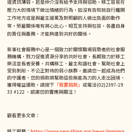
道資訊薄弱，若是仲介沒有給予支持與協助，移工容易在
壓力大的情境下做出情緒的行為，如沒有告知就自行離開
工作地方或是與雇主謾罵及對照顧的人做出負面的動作
等。勞雇關係唯有將心比心，相互支持與包容，各盡自身
的責任與義務，才能夠達到共好的關係。
新事社會服務中心是一個致力於關懷職場弱勢者的社會服
務機構，戮力促進資源分享的共好社會，長期致力於移工
樂活並長者安養，共構移工、雇主和諧社會，幫助社會上
受到剝削、不公正對待的弱小族群，邀請您一起成為他們
的守護者，您的捐款將幫助這些無能為力的人走出困境、
獲得權益援助，請按下
「我要捐款」
或電洽(02)2397-19
33 #122 ，感謝您的響應與關注！
觀看更多文章：
移工服務：
https://www.new-thing.org/news/immigra