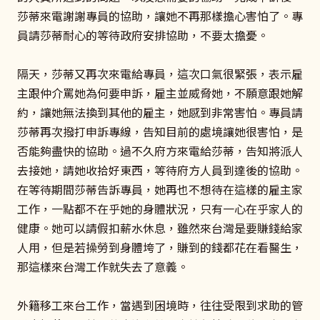
莎蒂來電謝謝專員的協助，讓她不再那樣擔心害怕了。專
員請莎蒂耐心的等待政府安排協助，不要太擔憂。
隔天，莎蒂又再次來電給專員，這次口氣很緊張，表示雇
主跟仲介罵她為何要申訴，雇主並威脅她，不願意跟她解
約，讓她無法換到其他的雇主，她感到非常害怕。專員請
莎蒂再次撥打申訴專線，告知目前的處境讓她很害怕，是
否能夠盡快的協助。過不久府方來電給莎蒂，告知將派人
去接她，請她收拾好東西，等待府方人員到達後的協助。
在等待期間莎蒂告訴專員，她再也不想待在這樣的雇主家
工作，一點都不在乎她的身體狀況，只有一心在乎家人的
健康。她可以請假扣薪水休息，雖然來台灣是要賺錢給家
人用，但是若操勞到身體垮了，賺到的錢都花在看醫生，
那這樣來台灣工作就失去了意義。
外籍移工來台工作，當遇到困境時，往往受限到求助的管