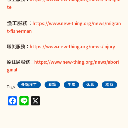
te
漁工服務：
https://www.new-thing.org/news/migran
t-fisherman
職災服務：
https://www.new-thing.org/news/injury
原住民服務：
https://www.new-thing.org/news/abori
ginal
外籍移工
看護
生病
休息
權益
Tags
Facebook
Line
X