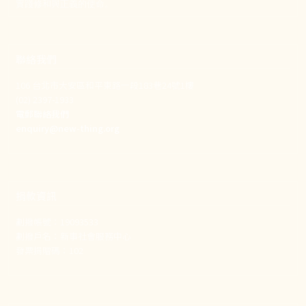
實踐修和與正義的使命。
聯絡我們
106 台北市大安區和平東路一段183巷24號1樓
(02) 2397-1933
電郵聯絡我們
enquiry@new-thing.org
捐款資訊
劃撥帳號：19093533
劃撥戶名：新事社會服務中心
發票捐贈碼：102