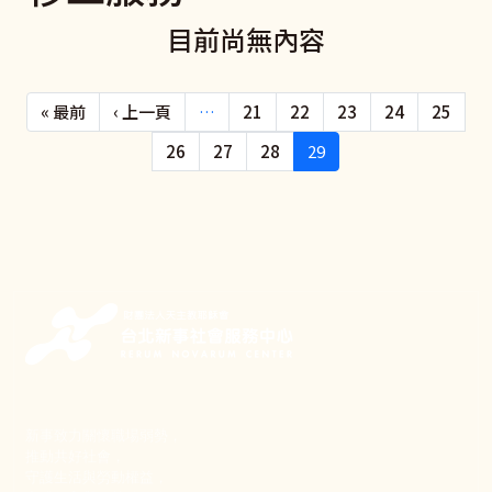
目前尚無內容
Pagination
First page
Previous page
« 最前
‹ 上一頁
…
21
22
23
24
25
26
27
28
29
新事致力關懷職場弱勢，
推動共好社會，
守護生活與勞動權益，