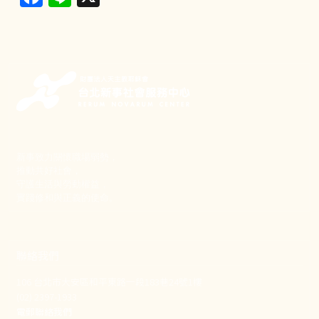
新事致力關懷職場弱勢，
推動共好社會，
守護生活與勞動權益，
實踐修和與正義的使命。
聯絡我們
106 台北市大安區和平東路一段183巷24號1樓
(02) 2397-1933
電郵聯絡我們