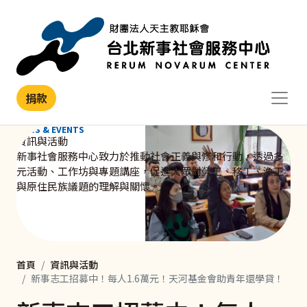
移至主內容
捐款
NEWS & EVENTS
資訊與活動
新事社會服務中心致力於推動社會正義與修和行動，透過多
元活動、工作坊與專題講座，促進大眾對勞工、移工、漁工
與原住民族議題的理解與關懷。
首頁
資訊與活動
新事志工招募中！每人1.6萬元！天河基金會助青年還學貸！