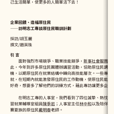
己生活簡單，使更多的人簡單活下去！
企業回饋、造福原住民
——訪明志工專談原住民職訓計劃
採訪/胡玉麗
撰文/趙英珠
引 言
面對強烈市場競爭、職業技能競爭，
新事社會服務中
此，今年到許多原住民團體辦講習活動，協助原住民調整
機，以期原住民在就業結構中轉向高技能層次。一些專家評估
就，在短期內就能激發原住民的工作動機，使原住民能除
好奇，想要多了解他們的訓練方式，藉此專訪讓更多企業
在明志工專的人事室，我們看到了四位誠摯、熱忱的年
習就業輔導室組員
陳季岩
；人事室主任
林中和
以及陪伴原
賽夏族的原住民
戴明春
老師。