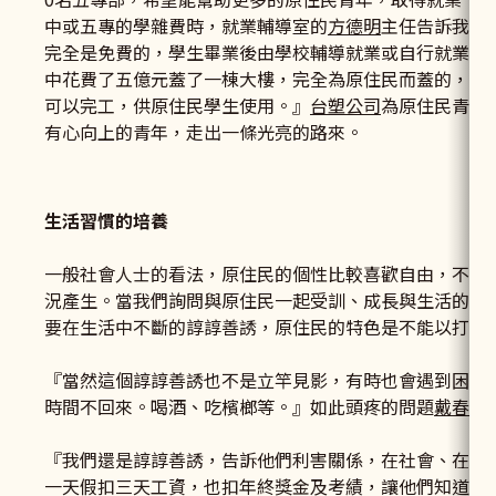
中或五專的學雜費時，就業輔導室的
方德明
主任告訴我們
完全是免費的，學生畢業後由學校輔導就業或自行就業完
中花費了五億元蓋了一棟大樓，完全為原住民而蓋的，其
可以完工，供原住民學生使用。』
台塑公司
為原住民青年
有心向上的青年，走出一條光亮的路來。
生活習慣的培養
一般社會人士的看法，原住民的個性比較喜歡自由，不易
況產生。當我們詢問與原住民一起受訓、成長與生活的賽
要在生活中不斷的諄諄善誘，原住民的特色是不能以打罵
『當然這個諄諄善誘也不是立竿見影，有時也會遇到困難
時間不回來。喝酒、吃檳榔等。』如此頭疼的問題
戴春明
『我們還是諄諄善誘，告訴他們利害關係，在社會、在工
一天假扣三天工資，也扣年終獎金及考績，讓他們知道事