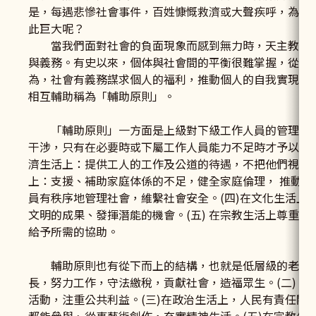
是，每遇悲慘社會事件，百姓慷慨救濟或大聲疾呼，為什
此巨大呢？
當我們面對社會的負面現象而感到無力時，天主教會指
與義務。有史以來，個体與社會間的平衡很難掌握，從人
為，社會有義務謀求個人的福利，推動個人的自我實現。
相互輔助稱為「輔助原則」。
「輔助原則」一方面是上級對下級工作人員的管理及支
干涉，只有在必要時或下屬工作人員能力不足時才予以協助
濟生活上：提供工人的工作及公道的待遇，不把他們視為生
上：支援、補助家庭体係的不足，健全家庭倫理， 推動社
員有秩序地管理社會，維繫社會安全。(四)在文化生活上
文明的成果、發揮潛能的機會。(五) 在宗教生活上尊重
給予所需的協助。
輔助原則也有從下而上的結構，也就是低層級的老百姓或
長，努力工作，守法繳稅，貢獻社會，造福眾生。(二) 
活動，注重公共利益。(三)在政治生活上，人民有責任關