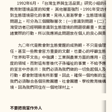
1992年6月，『台灣生界與生活品質』研究小組的研究
教育對環境品質的知覺， 其他層面強烈。1991年受訪
到生態環境惡化的事實。見待人漸漸學會，生態環境是人
問題上，可分為三個關聯層次：(一)意識到問題。(二)了
灣受訪者已經明顯意識到生態環境的問題很嚴重。氮並不
諸實際的行動，所以我應將此問題放在個人的良心與責任
九○年代是教會對生態覺醒的成熟期，不只是倫理神學
任，甚至一些教會官方重要的文獻，也憂心的呼籲生態危機
『世界和平文告』中強調：工業與農業方面的應用，已經
度的領域，而對這有害後代子孫福祉的事實，不給予應有
的宣言中亦表示：我們必須為我們做的一切負起個人及團
行動，都會對環境有所影響。因此，確保一個均衡的生態
我們必須聯合各個宗教團體、社會團體、學校教育機構及
境，因為我們同住在一個地球村上。
不要把我當作
外人