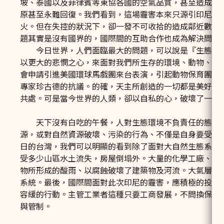
坡、泰國以及菲律賓等東協各國的空氣品質，甚至造成這
原甚至永難回復。我們看到，這場霾害本來只源引印尼境
火。但在失控的狀況下，卻一發不可收拾的造成鄰近數國
題其實是沒有國界的，國際間的互助合作也成為解決問題
今日世界，人們面臨最大的問題，可以說是『生態環境
以更大的悲憫之心，來面對我們所生存的環境、動物、植
會申請引進美國環球馬戲團來台表演，引起動物保育團體
專家珍古德的抗議。的確，天主所創造的一切都是美好的
共處。可是當今世界的人類，卻以自私的心，破壞了一切
天下沒有白吃的午餐，人對生態環境不負責任的態度，
源，或對自然資源破壞、污染的行為、不僅是自身要受到
日的台灣，我們可以明顯的看到除了面對大自然生態系統
受多少山區水土流失，房屋倒塌外。大量的化學工廠、火
物所形成的酸雨、以腐蝕破壞了建築物及河流。大氣層亦
系統。最後，國際間面對此次印尼的霾害，應積極的投入
容緩的行動。主管工業者這種只要工商發展，不問換保安
與管制。