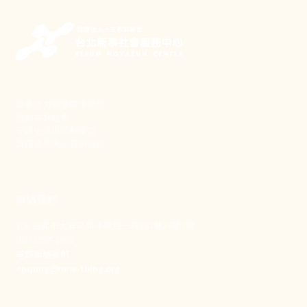
新事致力關懷職場弱勢，
推動共好社會，
守護生活與勞動權益，
實踐修和與正義的使命。
聯絡我們
106 台北市大安區和平東路一段183巷24號1樓
(02) 2397-1933
電郵聯絡我們
enquiry@new-thing.org