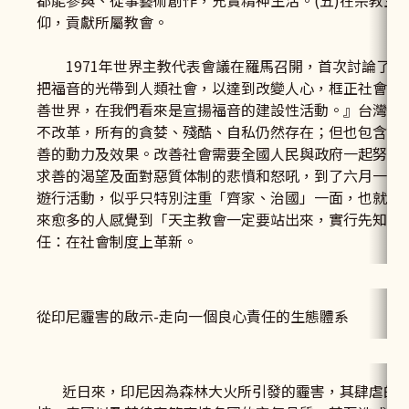
都能參與、從事藝術創作，充實精神生活。(五)在宗教生
仰，貢獻所屬教會。
1971年世界主教代表會議在羅馬召開，首次討論了有
把福音的光帶到人類社會，以達到改變人心，框正社會風
善世界，在我們看來是宣揚福音的建設性活動。』台灣社
不改革，所有的貪婪、殘酷、自私仍然存在；但也包含社
善的動力及效果。改善社會需要全國人民與政府一起努力
求善的渴望及面對惡質体制的悲憤和怒吼，到了六月一日
遊行活動，似乎只特別注重「齊家、治國」一面，也就是
來愈多的人感覺到「天主教會一定要站出來，實行先知性
任：在社會制度上革新。
從印尼霾害的啟示-走向一個良心責任的生態體系
近日來，印尼因為森林大火所引發的霾害，其肆虐的威