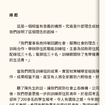
緣 起
這是一個相當有意義的構想，究竟是什麼理念成就了
我們說明了這個理念的起緣。
『我們董事長抱持著回饋社會、服務社會的理念，因而
訓局合作，舉辦原住民職能訓練班，主要為協助原住民青
配線班三十名；電銲班三十名。訓練期間除了免學雜費，
的生活費。』
當我們問及訓練班的成果，實習就業輔導室組員陳季岩
作，成果相當不錯，甚至有人將全家搬到六輕宿舍，好好
聽了陳先生的話，讓我們感到社會上各機構、公司從不
後，我們想要更進一步的訓練原住民青年。於是招考五十
卻來了200多名的學生報考，令人有遺珠之憾。今年我們就擴
0名五專部，希望能幫助更多的原住民青年，取得就業、