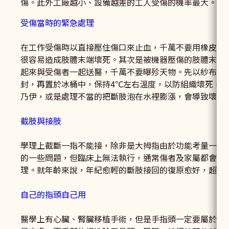
傷。此外工廠越小、設備越差的工人受傷的機率最大。
受傷當時的緊急處理
在工作受傷時以直接壓住傷口來止血，千萬不要用橡皮筋
很容易造成肢體末端壞死。其次是被機器壓傷的肢體末端
起來與受傷者一起送醫，千萬不要曝殄天物。先以紗布浸
封，再置於冰桶中，保持4℃左右溫度，以防組織壞死，
乃伊，或是處理不當的把斷肢泡在水裡膨漲，會導致壞死
截肢與接肢
學理上截斷一指不能接，除非是大拇指由於功能考量一定
的一些問題，但臨床上無法執行，通常傷者及家屬都會要
理。就年齡來說，年紀愈輕的斷肢接回的復原愈好，超過5
自己的指頭自己用
醫學上有心臟、腎臟移植手術，但是手指頭一定要屬於自