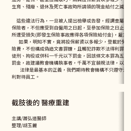
生育、殘廢、退休及死亡事故時所請領的現金給付之減少
這些違法行為，一旦被人提出檢舉或告發，經調查屬實
保險者，不但應受到自僱用之日起，至參加保險之日止應
所遭受損失(即發生保險事故應得各項保險給付金)，雇主
如果，明知不實，竟將投保薪資以多報少，登載於勞工
險費，不但構成偽造文書罪嫌，且觸犯詐欺不法得利罪，
徒刑、拘役或併科一千元以下罰金，因該條文本罪為五年
罰金，故建議教會機構執事者，千萬不宜藐視法律，以身
法律是最基本的正義，我們期待教會機構不只遵守法律
利對待員工。
截肢後
的
醫療重建
主講/蕭弘道醫師
整理/胡玉麗