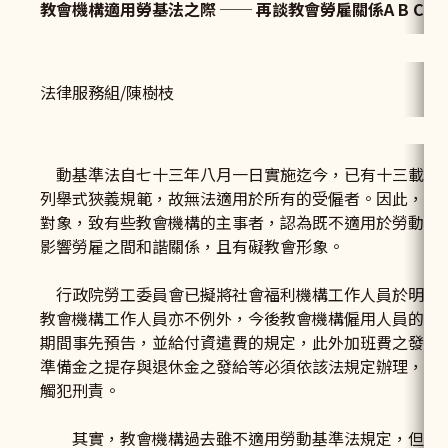
教會機構適用勞基法之際 ── 再談教會勞雇關係A B C
法律服務組/陳樹枝
動基準法自七十三年八月一日實施迄今，已有十三載的
列舉式狹義規範，故無法適用於所有的受僱者。因此，宗
對象，致有些教會機構的主事者，認為既不適用於勞動基
影響勞雇之間和諧關係，且有礙教會形象。
行政院勞工委員會已擬將社會福利機構工作人員於明(87
教會機構工作人員亦不例外，今後教會機構僱用人員的勞
期間事先預告，並給付資遣費的規定，此外加班費之發給
準備金之提存與退休金之發給等必須依該法規定辦理，為
觸犯刑責。
其實，教會機構過去雖不適用勞動基準法規定，但並非