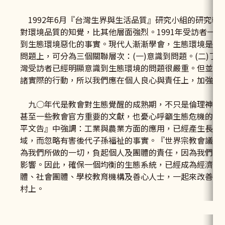
1992年6月『台灣生界與生活品質』研究小組的研究報
對環境品質的知覺，比其他層面強烈。1991年受訪者一
到生態環境惡化的事實。現代人漸漸學會，生態環境是人
問題上，可分為三個關聯層次：(一)意識到問題。(二)了
灣受訪者已經明顯意識到生態環境的問題很嚴重。但並不
諸實際的行動，所以我們應在個人良心與責任上，加強對
九○年代是教會對生態覺醒的成熟期，不只是倫理神學
甚至一些教會官方重要的文獻，也憂心呼籲生態危機的嚴重
平文告』中強調：工業與農業方面的應用，已經產生長期
域，而忽略有害後代子孫福祉的事實。『世界宗教會議』
為我們所做的一切，負起個人及團體的責任，因為我們所
影響。因此，確保一個均衡的生態系統，已經成為經濟持
體、社會團體、學校教育機構及善心人士，一起來改善台
村上。