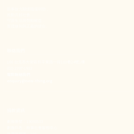
新事致力關懷職場弱勢，
推動共好社會，
守護生活與勞動權益，
實踐修和與正義的使命。
聯絡我們
106 台北市大安區和平東路一段183巷24號1樓
(02) 2397-1933
電郵聯絡我們
enquiry@new-thing.org
捐款資訊
劃撥帳號：19093533
劃撥戶名：新事社會服務中心
發票捐贈碼：102