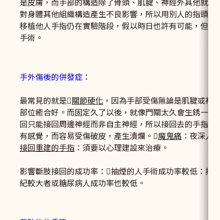
是皮膚，而手部的構造除了骨頭、肌腱、神經外其他就是
對身體其他組織構造產生不良影響，所以用別人的指頭移
移植他人手指仍在實驗階段，假以時日也許有可能，但就
手術。
手外傷後的併發症：
最常見的就是
關節硬化
，因為手部受傷無論是肌腱或神
部位癒合好。而固定久了以後，就像門關太久會生銹一樣
回只能接回周邊神經而非自主神經，所以接回去的手指會
有感覺，而容易受傷破皮，產生潰爛。
魔鬼痛
：夜深人
接回重建的手指
：須要以心理建設來治療。
影響斷肢接回的成功率：抽煙的人手術成功率較低：抽
紀較大者或糖尿病人成功率也較低。