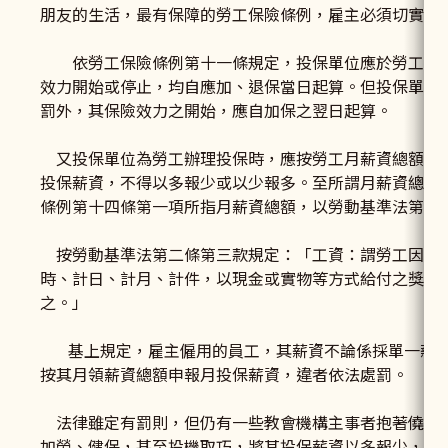
朋友的生活，最有保障的勞工保險條例，雇主必須切實遵
依勞工保險條例第十一條規定，投保單位應於勞工到職
效力開始或停止，均自應加、退保當日起算。但投保單位
罰外，其保險效力之開始，應自加保之翌日起算。
又投保單位為勞工辦理投保時，應按勞工月薪資總額，
投保薪資，不得以多報少或以少報多。至所謂月薪資總額
條例第十四條第一項所指月薪資總額，以勞動基準法第二
按勞動基準法第二條第三款規定：「工資：謂勞工因工
時、計日、計月、計件，以現金或實物等方式給付之獎金
之。」
基上規定，雇主僱用的員工，其薪資不論係採單一薪俸
按其月領薪資總額申報月投保薪資，違者依法處罰。
法律雖定有罰則，但仍有一些教會機構主事者抱著僥倖
加勞、健保，甚至投機取巧，將其投保薪資以多報少，以