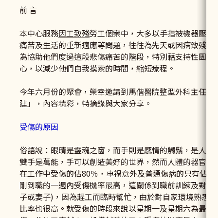
前 言
本中心服務
因工致殘
勞工個案中，大多以手指被機器壓碎
痛苦及生活的重新適應等問題，往往為先天或因病致殘者
為協助他們度過這段悲傷痛苦的階段，特別藉支持性團體
心，以減少他們自我摸索的時間，縮短療程。
今年六月份的聚會，榮幸邀請到馬偕醫院整型外科主任蕭
建」，內容精彩，特摘錄與大家分享。
受傷的原因
俗語說：眼晴是靈魂之窗，而手則是感情的觸鬚，是人際
雙手是萬能，手可以創造美好的世界，然而人體的器官中
在工作中受傷的佔80％，車禍意外及普通傷病的只有佔2
剛到職的一週內受傷機率最高，這關係到職前訓練及對工作
子或妻子)，因為趕工而臨時幫忙，由於對自家環境熟悉而
比率也很高
。
就受傷的時段來說以星期一及星期六為最多