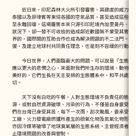
近日來，印尼森林大火所引發霾害，其肆虐的威力，不
泰國以及菲律賓等東協各國的空氣品質，甚至造成這些國
至永難回復。這場霾害本來只源引印尼境內加里曼丹、蘇
狀況下，卻一發不可收拾的造成鄰近數國無不蒙受其害。
界的，國際間的互助合作也成為解決問題的不二法門。國
援，及建立地球村共同責任理念，也是刻不容緩的行動。
今日世界，人們面臨最大的問題，可以說是『生態環境
應以更大的悲憫之心，來面對我們所生存的環境、動物、
美好的，它們生長在天主安排的生態體系中，和平共處。
切。
天下沒有白吃的午餐，人對生態環境不負責任的態度，
源，或對自然資源破壞、污染的行為、不僅是自身要受到
們在台灣已身受其苦，每下一次雨，刮次颱風，要承受多
工廠、火力發電廠燃爐所產生的硫氧化物及氮氧化物形成
亦因冷媒等破壞了地球臭氧層的生態系統。主管經濟者只
止環境問題的改善與管制。