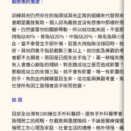
截肢後的重建：
訓練其他仍然存在的指頭或其他正常的組織來代替原來的
會期望義肢幫助，個人認為義肢並沒有想像中那樣好用，
著，仍然要靠你的關節帶動，所以就功能來說，不是那麼
拇指佔40％、食指佔20％、中指佔20％、無名指與小指
此，當不幸發生手部外傷，若是大拇指無法接回時，就功
術。其他四隻手指若截斷三隻以上，就功能及美觀的考量
者都不太願意，原因是已經失去手指了，萬一移植失敗，
有人會擔心腳趾的殘缺，對走路或站立是否造成影響？通
害腳底站立的支撐三點，就不會有影響，唯一有影響的是
的手，有的血肉模糊面目全非，從功能與美觀考量，常需
也使所有因工致殘者談手術而色變。
結 語
目前全台灣有180幾位手外科醫師，還有手外科醫學會，
致殘勞工的經驗，在截肢與重建階段，不論是醫療復健、
傷勞工在心理及家庭、社會生活的適應，格外徬徨、痛苦