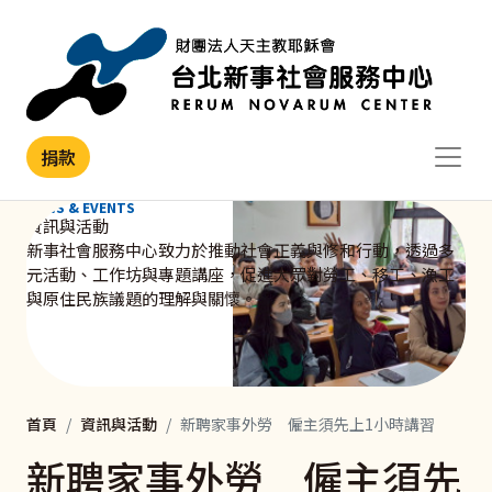
移至主內容
捐款
NEWS & EVENTS
資訊與活動
新事社會服務中心致力於推動社會正義與修和行動，透過多
元活動、工作坊與專題講座，促進大眾對勞工、移工、漁工
與原住民族議題的理解與關懷。
首頁
資訊與活動
新聘家事外勞 僱主須先上1小時講習
新聘家事外勞 僱主須先