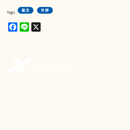
雇主
外勞
Tags
Facebook
Line
X
新事致力關懷職場弱勢，
推動共好社會，
守護生活與勞動權益，
實踐修和與正義的使命。