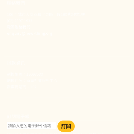
聯絡我們
106 台北市大安區和平東路一段183巷24號1樓
(02) 2397-1933
電郵聯絡我們
enquiry@new-thing.org
捐款資訊
劃撥帳號：19093533
劃撥戶名：新事社會服務中心
發票捐贈碼：102
訂閱電子報
訂閱