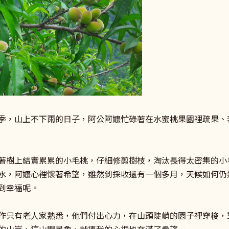
季，山上不下雨的日子，阿公阿嬤忙碌著在水蜜桃果園裡疏果、
著樹上結實累累的小毛桃，仔細修剪樹枝，淘汰長得太密集的小
水，阿嬤心裡懷著希望，雖然到採收還有一個多月，天候如何仍
到幸福呢。
作只有老人家熟悉，他們付出心力，在山頭陡峭的園子裡穿梭，