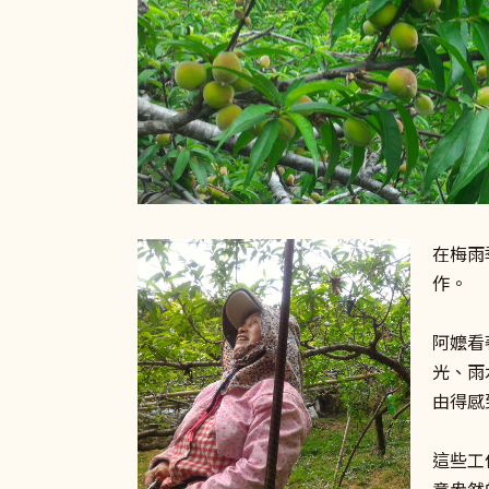
在梅雨
作。
阿嬤看
光、雨
由得感
這些工