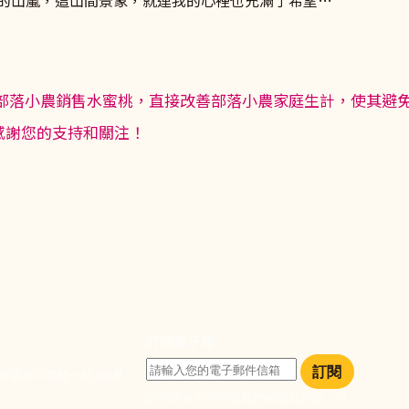
的山嵐，這山間景象，就連我的心裡也充滿了希望…
部落小農銷售水蜜桃，直接改善部落小農家庭生計，使其避
感謝您的支持和關注！
訂閱電子報
訂閱
大安區和平東路一段183巷
訂閱即表示您同意我們的隱私政策，且