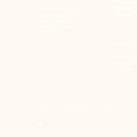
(02) 2397-1
電郵聯絡我
新事致力關懷職場弱勢，
enquiry@ne
推動共好社會，
守護生活與勞動權益，
實踐修和與正義的使命。
捐款資訊
劃撥帳號：190
劃撥戶名：
發票捐贈碼：1
Copyright © 2026 新社會服務中心 All Rights Reserved.
TOP