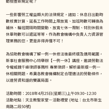
動檢查新規定呢？
一些影響勞工權益頗大的法律規定，諸如：休息日出勤時
數核實計算、延長工作時間上限放寬、加班時數可轉換為
補休、輪班間隔時間變動、放寬七休一限制、特別休假未
休畢時數可以遞延等等，作為教會機構中負責人力資源管
理業務的您，更是非得弄懂不可！
為協助教會機構了解一例一休修法後最終版及適用範圍，
新事社會服務中心特舉辦【一例一休】講座，邀請勞動法
令權威魏千峰律師事務所 專業律師，解析最新版一例一
休相關問題，希冀各教會機構制定合理適法的勞動條件，
以達勞資和諧的雙贏局面。
活動時間：2018年4月25日(星期三)上午09:30~12:30
活動地點：天主教聖家堂－活動禮堂 (地址：台北市新生
南路二段50號)