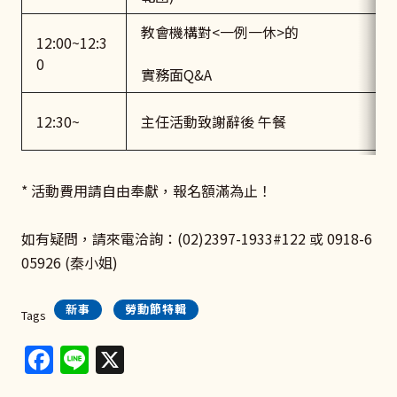
教會機構對<一例一休>的
12:00~12:3
0
實務面Q&A
12:30~
主任活動致謝辭後 午餐
* 活動費用請自由奉獻，報名額滿為止！
如有疑問，請來電洽詢：(02)2397-1933#122 或 0918-6
05926 (秦小姐)
新事
勞動節特輯
Tags
Facebook
Line
X