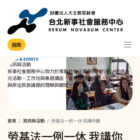
移至主內容
捐款
NEWS & EVENTS
資訊與活動
新事社會服務中心致力於推動社會正義與修和行動，透過多
元活動、工作坊與專題講座，促進大眾對勞工、移工、漁工
與原住民族議題的理解與關懷。
首頁
資訊與活動
勞基法一例一休 我講你聽
勞基法一例一休 我講你