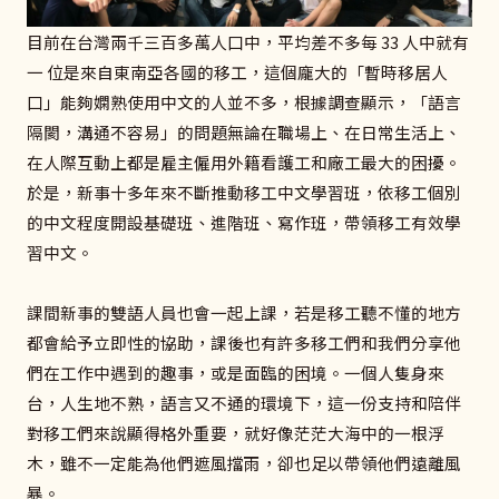
目前在台灣兩千三百多萬人口中，平均差不多每 33 人中就有
一 位是來自東南亞各國的移工，這個龐大的「暫時移居人
口」能夠嫻熟使用中文的人並不多，根據調查顯示，「語言
隔閡，溝通不容易」的問題無論在職場上、在日常生活上、
在人際互動上都是雇主僱用外籍看護工和廠工最大的困擾。
於是，新事十多年來不斷推動移工中文學習班，依移工個別
的中文程度開設基礎班、進階班、寫作班，帶領移工有效學
習中文。
課間新事的雙語人員也會一起上課，若是移工聽不懂的地方
都會給予立即性的協助，課後也有許多移工們和我們分享他
們在工作中遇到的趣事，或是面臨的困境。一個人隻身來
台，人生地不熟，語言又不通的環境下，這一份支持和陪伴
對移工們來說顯得格外重要，就好像茫茫大海中的一根浮
木，雖不一定能為他們遮風擋雨，卻也足以帶領他們遠離風
暴。