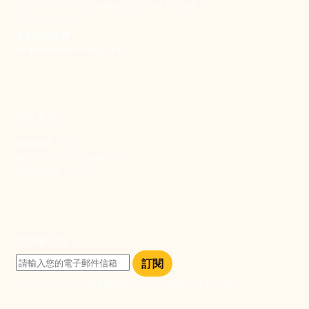
106 台北市大安區和平東路一段183巷24號1樓
(02) 2397-1933
電郵聯絡我們
enquiry@new-thing.org
捐款資訊
劃撥帳號：19093533
劃撥戶名：新事社會服務中心
發票捐贈碼：102
訂閱電子報
訂閱
訂閱即表示您同意我們的隱私政策，且同意接收最新資訊。