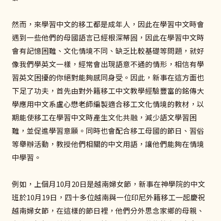
然而，來學習中文的移工都是成年人，因此在學習中文時會
遇到一些他們的母國語言已經根深蒂固，因此在學習中文時
會有記憶困難、文化情境不同、缺乏比較基礎等問題，就好
像我們學英文一樣，經常會出現語意不通的情形，相信有學
習英文困擾的你絕對能夠感同身受。因此，新事在這方面也
下足了功夫，首先由對外籍移工中文教學經驗豐富的銘傳大
學應用中文系盧心懋老師編製適合移工文化情境的教材，以
期能使移工在學習中文時產生文化共融，減少語文學習困
難，並促進學習意願。同時也會配合移工母國的節日、習俗
等舉辦活動，教授他們相關的中文用語，讓他們能夠在情境
中學習。
例如，上個月10月20日是越南婦女節，新事在神學院的中文
班於10月19日，四十多位越南與一位印尼外籍移工一起慶祝
越南婦女節，在這樣的節日裡，他們分外思念家鄉的母親、