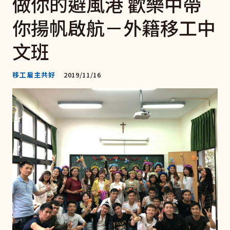
做你的避風港 歡樂中帶
你揚帆啟航－外籍移工中
文班
移工雇主共好
2019/11/16