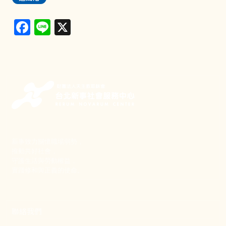
Facebook
Line
X
新事致力關懷職場弱勢，
推動共好社會，
守護生活與勞動權益，
實踐修和與正義的使命。
聯絡我們