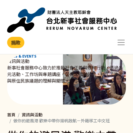
移至主內容
捐款
NEWS & EVENTS
資訊與活動
新事社會服務中心致力於推動社會正義與修和行動，透過多
元活動、工作坊與專題講座，促進大眾對勞工、移工、漁工
與原住民族議題的理解與關懷。
首頁
資訊與活動
做你的避風港 歡樂中帶你揚帆啟航－外籍移工中文班