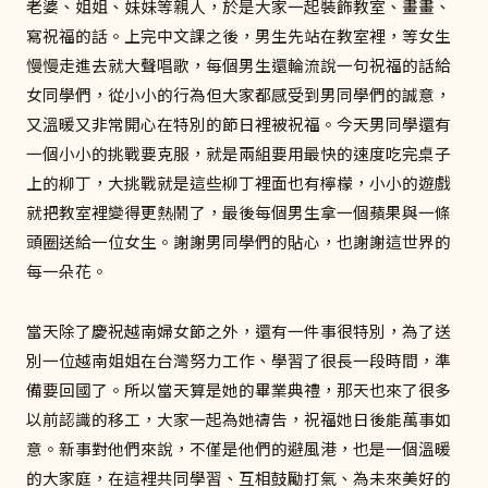
老婆、姐姐、妹妹等親人，於是大家一起裝飾教室、畫畫、
寫祝福的話。上完中文課之後，男生先站在教室裡，等女生
慢慢走進去就大聲唱歌，每個男生還輪流說一句祝福的話給
女同學們，從小小的行為但大家都感受到男同學們的誠意，
又溫暖又非常開心在特別的節日裡被祝福。今天男同學還有
一個小小的挑戰要克服，就是兩組要用最快的速度吃完桌子
上的柳丁，大挑戰就是這些柳丁裡面也有檸檬，小小的遊戲
就把教室裡變得更熱鬧了，最後每個男生拿一個蘋果與一條
頭圈送給一位女生。謝謝男同學們的貼心，也謝謝這世界的
每一朵花。
當天除了慶祝越南婦女節之外，還有一件事很特別，為了送
別一位越南姐姐在台灣努力工作、學習了很長一段時間，準
備要回國了。所以當天算是她的畢業典禮，那天也來了很多
以前認識的移工，大家一起為她禱告，祝福她日後能萬事如
意。新事對他們來說，不僅是他們的避風港，也是一個溫暖
的大家庭，在這裡共同學習、互相鼓勵打氣、為未來美好的