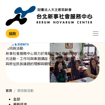
移至主內容
捐款
NEWS & EVENTS
資訊與活動
新事社會服務中心致力於推動社會正義與修和行動，透過多
元活動、工作坊與專題講座，促進大眾對勞工、移工、漁工
與原住民族議題的理解與關懷。
首頁
資訊與活動
全部
最新訊息