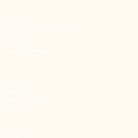
聯絡我們
106 台北市大安區和平東路一段183巷24號1樓
(02) 2397-1933
電郵聯絡我們
enquiry@new-thing.org
捐款資訊
劃撥帳號：19093533
劃撥戶名：新事社會服務中心
發票捐贈碼：102
訂閱電子報