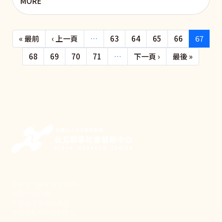
MORE
Pagination
First page
Previous page
« 最前
‹ 上一頁
…
63
64
65
66
67
下一頁
Last pa
68
69
70
71
…
下一頁 ›
最後 »
新事致力關懷職場弱勢，
推動共好社會，
守護生活與勞動權益，
實踐修和與正義的使命。