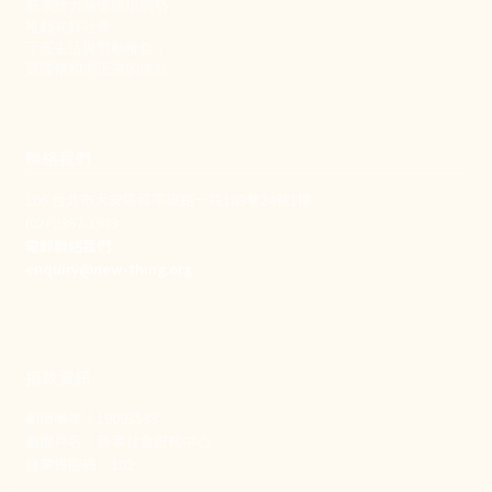
新事致力關懷職場弱勢，
推動共好社會，
守護生活與勞動權益，
實踐修和與正義的使命。
聯絡我們
106 台北市大安區和平東路一段183巷24號1樓
(02) 2397-1933
電郵聯絡我們
enquiry@new-thing.org
捐款資訊
劃撥帳號：19093533
劃撥戶名：新事社會服務中心
發票捐贈碼：102