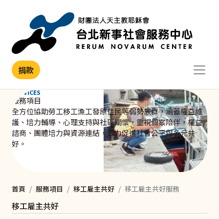
移至主內容
捐款
SERVICES
服務項目
全方位協助勞工移工漁工發原住民等弱勢族群，涵蓋權益維
護、培力輔導、心理支持與社區關懷，重視個案陪伴，權益
諮商、團體培力與資源連結，致力促進社會公平與多元共
好。
首頁
服務項目
移工雇主共好
移工雇主共好服務
移工雇主共好