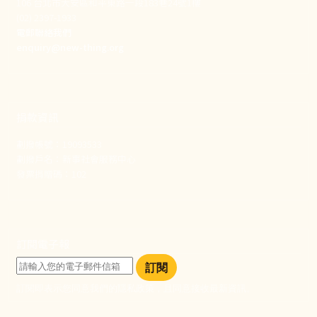
106 台北市大安區和平東路一段183巷24號1樓
(02) 2397-1933
電郵聯絡我們
enquiry@new-thing.org
捐款資訊
劃撥帳號：19093533
劃撥戶名：新事社會服務中心
發票捐贈碼：102
訂閱電子報
訂閱
訂閱即表示您同意我們的隱私政策，且同意接收最新資訊。