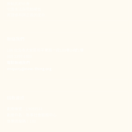
推動共好社會，
守護生活與勞動權益，
實踐修和與正義的使命。
聯絡我們
106 台北市大安區和平東路一段183巷24號1樓
(02) 2397-1933
電郵聯絡我們
enquiry@new-thing.org
捐款資訊
劃撥帳號：19093533
劃撥戶名：新事社會服務中心
發票捐贈碼：102