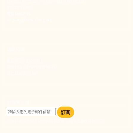
106 台北市大安區和平東路一段183巷24號1樓
(02) 2397-1933
電郵聯絡我們
enquiry@new-thing.org
捐款資訊
劃撥帳號：19093533
劃撥戶名：新事社會服務中心
發票捐贈碼：102
訂閱電子報
訂閱
訂閱即表示您同意我們的隱私政策，且同意接收最新資訊。