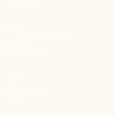
守護生活與勞動權益，
實踐修和與正義的使命。
聯絡我們
106 台北市大安區和平東路一段183巷24號1樓
(02) 2397-1933
電郵聯絡我們
enquiry@new-thing.org
捐款資訊
劃撥帳號：19093533
劃撥戶名：新事社會服務中心
發票捐贈碼：102