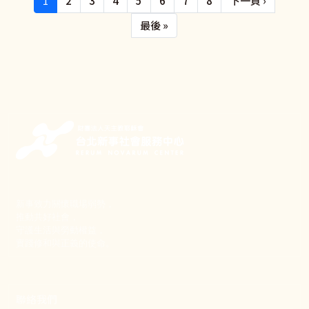
1
2
3
4
5
6
7
8
下一頁 ›
Last page
最後 »
新事致力關懷職場弱勢，
推動共好社會，
守護生活與勞動權益，
實踐修和與正義的使命。
聯絡我們