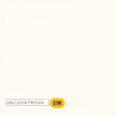
106 台北市大安區和平東路一段183巷24號1樓
(02) 2397-1933
電郵聯絡我們
enquiry@new-thing.org
捐款資訊
劃撥帳號：19093533
劃撥戶名：新事社會服務中心
發票捐贈碼：102
訂閱電子報
訂閱
訂閱即表示您同意我們的隱私政策，且同意接收最新資訊。