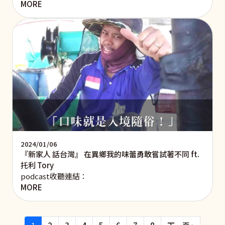
MORE
2024/01/06
『新家人 話台灣』 在異鄉我的味蕾勇敢嘗試著不同 ft.
托利 Tory
podcast收聽連結：
MORE
Pagination
下一頁