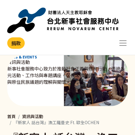
移至主內容
捐款
NEWS & EVENTS
資訊與活動
新事社會服務中心致力於推動社會正義與修和行動，透過多
元活動、工作坊與專題講座，促進大眾對勞工、移工、漁工
與原住民族議題的理解與關懷。
首頁
資訊與活動
『新家人 話台灣』漁工羅曼史 Ft. 歐全OCHEN