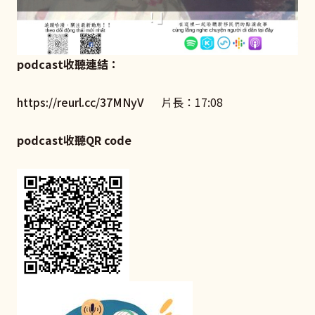
podcast收聽連結：
https://reurl.cc/37MNyV
片長：17:08
podcast收聽QR code