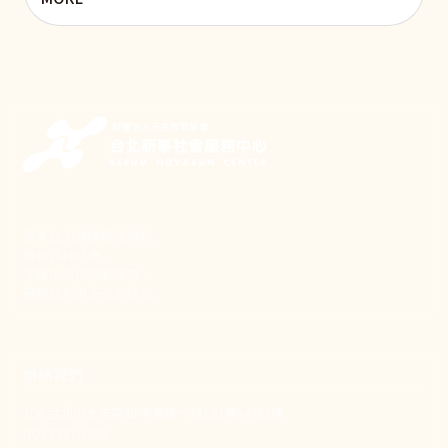
新事致力關懷職場弱勢，
推動共好社會，
守護生活與勞動權益，
實踐修和與正義的使命。
聯絡我們
106 台北市大安區和平東路一段183巷24號1樓
(02) 2397-1933