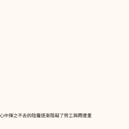
心中揮之不去的陰霾逐漸阻礙了勞工與周遭重