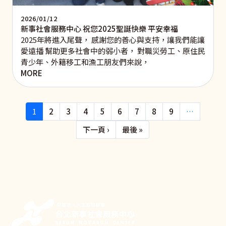
2026/01/12
新事社會服務中心 祝您2025聖誕快樂 平安幸福
2025年將進入尾聲， 感謝您的善心與支持，讓我們能讓
愛遠播 幫助更多社會中的弱小者， 對職災勞工、原住民
青少年、外籍移工和漁工朋友們來說，
MORE
Pagination
1
2
3
4
5
6
7
8
9
…
下一頁
Last page
下一頁 ›
最後 »