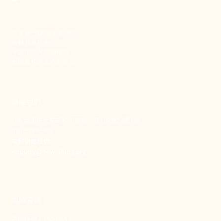
新事致力關懷職場弱勢，
推動共好社會，
守護生活與勞動權益，
實踐修和與正義的使命。
聯絡我們
106 台北市大安區和平東路一段183巷24號1樓
(02) 2397-1933
電郵聯絡我們
enquiry@new-thing.org
捐款資訊
劃撥帳號：19093533