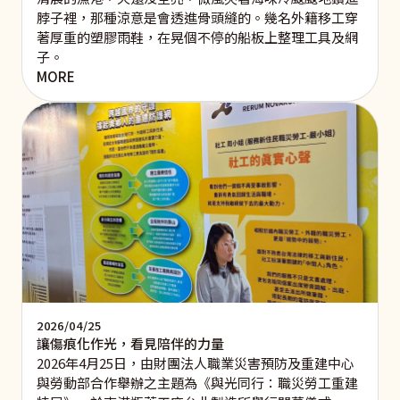
脖子裡，那種涼意是會透進骨頭縫的。幾名外籍移工穿
著厚重的塑膠雨鞋，在晃個不停的船板上整理工具及網
子。
MORE
2026/04/25
讓傷痕化作光，看見陪伴的力量
2026年4月25日，由財團法人職業災害預防及重建中心
與勞動部合作舉辦之主題為《與光同行：職災勞工重建