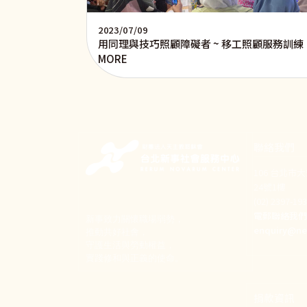
2023/07/09
用同理與技巧照顧障礙者 ~ 移工照顧服務訓練
MORE
聯絡我們
106 台北市
24號1樓
(02) 2397-1
電郵聯絡我
新事致力關懷職場弱勢，
enquiry@ne
推動共好社會，
守護生活與勞動權益，
實踐修和與正義的使命。
捐款資訊