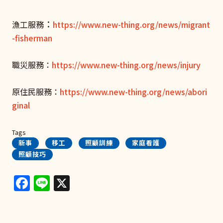
：
漁工服務
https://www.new-thing.org/news/migrant
-fisherman
職災服務：
https://www.new-thing.org/news/injury
原住民服務：
https://www.new-thing.org/news/abori
ginal
Tags
新事
移工
照顧訓練
家庭看護
照顧技巧
Facebook
Line
X