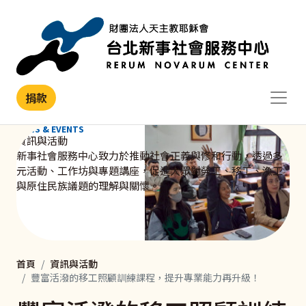
移至主內容
捐款
NEWS & EVENTS
資訊與活動
新事社會服務中心致力於推動社會正義與修和行動，透過多
元活動、工作坊與專題講座，促進大眾對勞工、移工、漁工
與原住民族議題的理解與關懷。
首頁
資訊與活動
豐富活潑的移工照顧訓練課程，提升專業能力再升級！