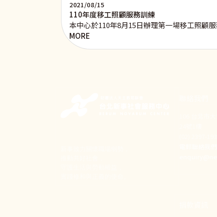
2021/08/15
110年度移工照顧服務訓練
本中心於110年8月15日辦理第一場移工照
MORE
聯絡我們
106 台北市
24號1樓
(02) 2397-1
電郵聯絡我
新事致力關懷職場弱勢，
enquiry@ne
推動共好社會，
守護生活與勞動權益，
實踐修和與正義的使命。
捐款資訊