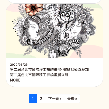
2020/08/25
第二屆台北市國際移工禪繞畫展- 邀請您蒞臨參加
第二屆台北市國際移工禪繞畫展來囉
MORE
Pagination
下一頁
Last page
1
2
下一頁 ›
最後 »