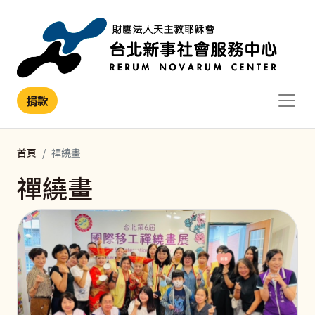
移至主內容
捐款
首頁
禪繞畫
禪繞畫