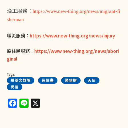
漁工服務：
https://www.new-thing.org/news/migrant-fi
sherman
職災服務：
https://www.new-thing.org/news/injury
原住民服務：
https://www.new-thing.org/news/abori
ginal
Tags
耕莘文教院
禪繞畫
願望樹
天使
祝福
Facebook
Line
X