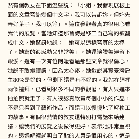
然有個教友在下面溫聲説：「小姐，我發現展板上
面的文章寫錯幾個中文字，我可以吿訴妳，但妳先
弄好葉子，我可以等」。這位參觀者真的很用心看
我們的展覽，當她知道那首詩是移工自己寫的被翻
成中文，她驚訝地説：「她可以這樣寫真的太棒
了，她寫的很感動又非常美」，她還邊讚美邊留下
眼淚。還有一次有位阿嬤看過那些文章就很傷心，
她説不敢繼續讀，因為太心疼，她還說其實臺灣雇
主80%是好的，但剩下還是有不好的。我站在這裡
兩個禮拜，已看到很多不同的參觀著，有人只進來
拍拍照就走了，有人很認真欣賞每個小小的作品，
不是只看到了藝術作品，而還可以慢慢地了解移工
的故事。有個很熱情的教友還特別打電話來給建
議，讓我們的展覽之後做得更好，表示她非常重視
的，透過解釋就明白了貼的人員是很用心的，這是