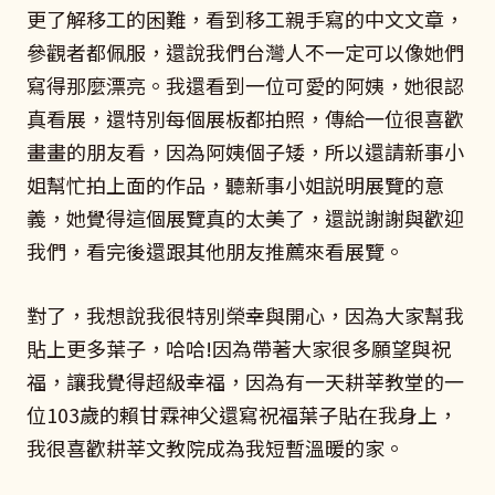
更了解移工的困難，看到移工親手寫的中文文章，
參觀者都佩服，還說我們台灣人不一定可以像她們
寫得那麼漂亮。我還看到一位可愛的阿姨，她很認
真看展，還特別每個展板都拍照，傳給一位很喜歡
畫畫的朋友看，因為阿姨個子矮，所以還請新事小
姐幫忙拍上面的作品，聽新事小姐説明展覽的意
義，她覺得這個展覽真的太美了，還説謝謝與歡迎
我們，看完後還跟其他朋友推薦來看展覽。
對了，我想說我很特別榮幸與開心，因為大家幫我
貼上更多葉子，哈哈!因為帶著大家很多願望與祝
福，讓我覺得超級幸福，因為有一天耕莘教堂的一
位103歲的賴甘霖神父還寫祝福葉子貼在我身上，
我很喜歡耕莘文教院成為我短暫溫暖的家。