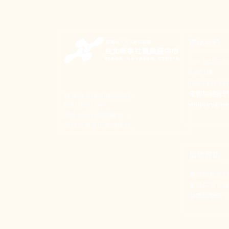
聯絡我們
106 台北市
24號1樓
(02) 2397-1
電郵聯絡我
新事致力關懷職場弱勢，
enquiry@ne
推動共好社會，
守護生活與勞動權益，
實踐修和與正義的使命。
捐款資訊
劃撥帳號：190
劃撥戶名：
發票捐贈碼：1