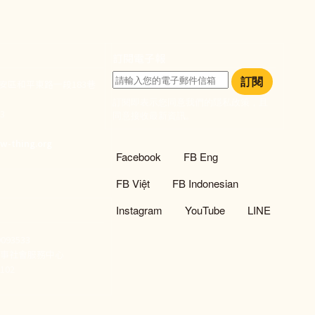
訂閱電子報
訂閱
大安區和平東路一段183巷
訂閱即表示您同意我們的隱私政策，且
933
同意接收最新資訊。
們
w-thing.org
社群選單
Facebook
FB Eng
FB Việt
FB Indonesian
Instagram
YouTube
LINE
93533
新事社會服務中心
02