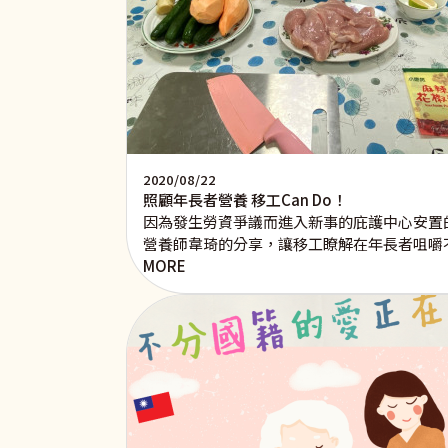
2020/08/22
照顧年長者營養 移工Can Do！
因為發生勞資爭議而進入新事的庇護中心安置
營養師韋琦的分享，讓移工瞭解在年長者咀嚼
MORE