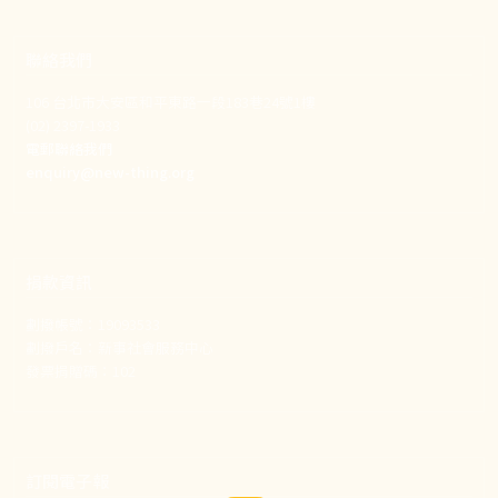
聯絡我們
106 台北市大安區和平東路一段183巷24號1樓
(02) 2397-1933
電郵聯絡我們
enquiry@new-thing.org
捐款資訊
劃撥帳號：19093533
劃撥戶名：新事社會服務中心
發票捐贈碼：102
訂閱電子報