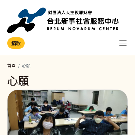
移至主內容
捐款
首頁
心願
心願