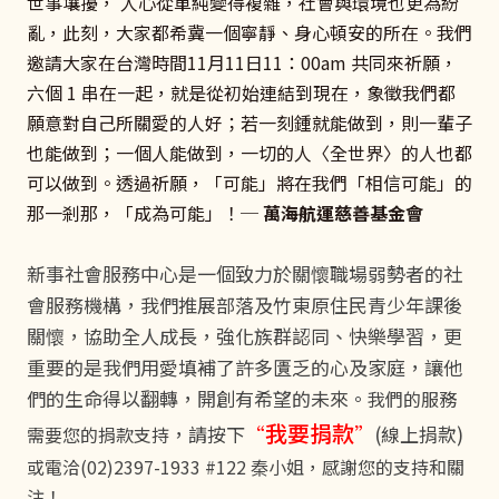
世事壤擾， 人心從單純變得複雜，社會與環境也更為紛
亂，此刻，大家都希冀一個寧靜、身心頓安的所在。我們
邀請大家在台灣時間11月11日11：00am 共同來祈願，
六個 1 串在一起，就是從初始連結到現在，象徵我們都
願意對自己所關愛的人好；若一刻鍾就能做到，則一輩子
也能做到；一個人能做到，一切的人〈全世界〉的人也都
可以做到。透過祈願，「可能」將在我們「相信可能」的
那一剎那，「成為可能」！─
萬海航運慈善基金會
新事社會服務中心是一個致力於關懷職場弱勢者的社
會服務機構，我們推展部落及竹東原住民青少年課後
關懷，協助全人成長，強化族群認同、快樂學習，更
重要的是我們用愛填補了許多匱乏的心及家庭，讓他
們的生命得以翻轉，開創有希望的未來。
我們的服務
我要捐款
，請按下
“
”
(線上捐款)
需要您的捐款支持
或電洽(02)2397-1933 #122 秦小姐，感謝您的支持和關
注！