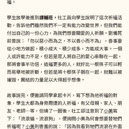
福。
學生放學後進到
課輔班，
社工員
向學生說明了這次祈福活
動，告訴他們雖然我們不一定有能力改變世界，但我們能
付出自己的一份心力，為我們想要關愛的人祈願。劉備死
前曾說：「勿以惡小而為之，不以善小而不為」，善事要
從小地方做起，積小成大、積少成多，方能成大事。一個
人或許能力不足，但若是眾人將自己的愛心串聯在一起，
那將會事半功倍，造福更多的人，就好比一根筷子可以輕
而易舉地被折斷，但若是將十根筷子捆在一起，就難以被
摧毀，團結的力量足以大得超乎想像。
故事說完，便邀請同學拿起卡片，寫下想為他祈福的對
象，學生大都為身旁周遭的人祈福，有父母親、家人、朋
友、
老師…等
，但
繞了一圈後，社工卻注意到了
小美
寫
下：「流浪貓、流浪狗」，便詢問小美為何會想要替牠們
祈福呢？
小美
則害羞的說：「因為我看到牠們流浪在外面