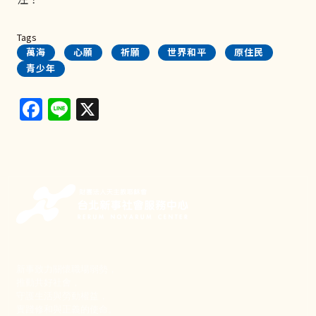
Tags
萬海
心願
祈願
世界和平
原住民
青少年
Facebook
Line
X
新事致力關懷職場弱勢，
推動共好社會，
守護生活與勞動權益，
實踐修和與正義的使命。