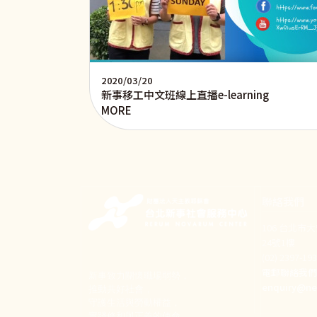
2020/03/20
新事移工中文班線上直播e-learning
MORE
聯絡我們
106 台北市
24號1樓
(02) 2397-1
電郵聯絡我
新事致力關懷職場弱勢，
enquiry@ne
推動共好社會，
守護生活與勞動權益，
實踐修和與正義的使命。