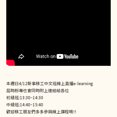
本週日4/12新事移工中文班線上直播e-learning
屆時粉專也會同時附上連結給各位
初級班:13:30~14:30
中級班:14:40~15:40
歡迎移工朋友們多多參與線上課程唷!!