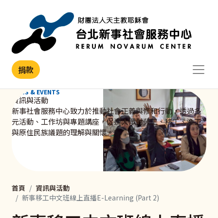
移至主內容
捐款
NEWS & EVENTS
資訊與活動
新事社會服務中心致力於推動社會正義與修和行動，透過多
元活動、工作坊與專題講座，促進大眾對勞工、移工、漁工
與原住民族議題的理解與關懷。
首頁
資訊與活動
新事移工中文班線上直播E-Learning (Part 2)