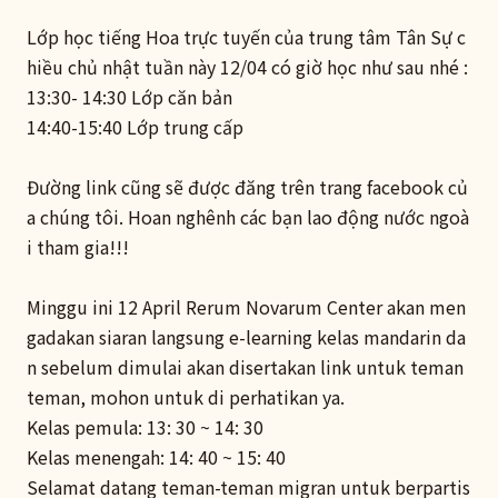
Lớp học tiếng Hoa trực tuyến của trung tâm Tân Sự c
hiều chủ nhật tuần này 12/04 có giờ học như sau nhé :
13:30- 14:30 Lớp căn bản
14:40-15:40 Lớp trung cấp
Đường link cũng sẽ được đăng trên trang facebook củ
a chúng tôi. Hoan nghênh các bạn lao động nước ngoà
i tham gia!!!
Minggu ini 12 April Rerum Novarum Center akan men
gadakan siaran langsung e-learning kelas mandarin da
n sebelum dimulai akan disertakan link untuk teman
teman, mohon untuk di perhatikan ya.
Kelas pemula: 13: 30 ~ 14: 30
Kelas menengah: 14: 40 ~ 15: 40
Selamat datang teman-teman migran untuk berpartis