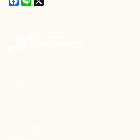
新事致力關懷職場弱勢，
推動共好社會，
守護生活與勞動權益，
實踐修和與正義的使命。
聯絡我們
106 台北市大安區和平東路一段183巷24號1樓
(02) 2397-1933
電郵聯絡我們