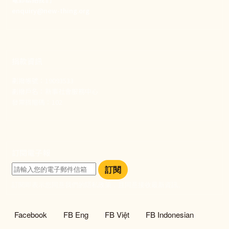
enquiry@new-thing.org
捐款資訊
劃撥帳號：19093533
劃撥戶名：新事社會服務中心
發票捐贈碼：102
訂閱電子報
訂閱
訂閱即表示您同意我們的隱私政策，且同意接收最新資訊。
社群選單
Facebook
FB Eng
FB Việt
FB Indonesian