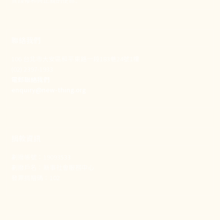
聯絡我們
106 台北市大安區和平東路一段183巷24號1樓
(02) 2397-1933
電郵聯絡我們
enquiry@new-thing.org
捐款資訊
劃撥帳號：19093533
劃撥戶名：新事社會服務中心
發票捐贈碼：102