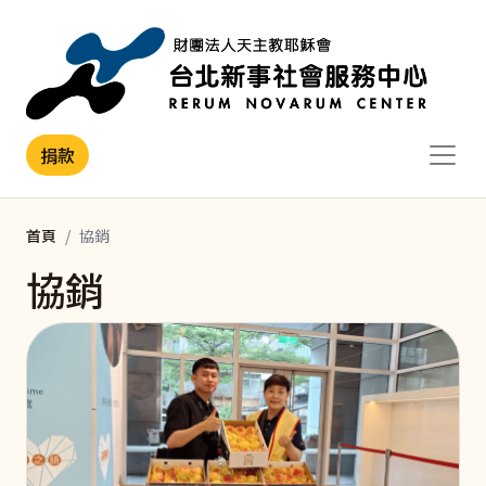
移至主內容
捐款
首頁
協銷
協銷