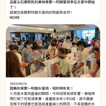
品嘗尖石鄉原民的美味果實～阿朗蜜桃季在炎夏中開始
了！
感謝您長期對阿朗水蜜桃的熱愛與支持 !
MORE
2022/08/15
甜美的果實～阿朗水蜜桃，相約明年見！
七月是水蜜桃盛產的期間，今年因受氣候影響，被強降
雨打掉了花苞或果實，產量較去年少約5成，其中蟲害
及猴子的侵害也是造成產量減少的原因，不易栽種的水