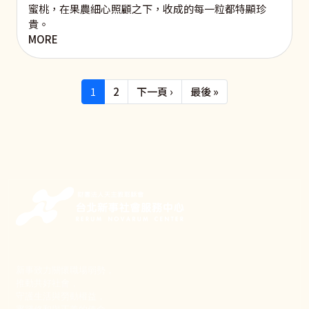
蜜桃，在果農細心照顧之下，收成的每一粒都特顯珍
貴。
MORE
Pagination
下一頁
Last page
1
2
下一頁 ›
最後 »
新事致力關懷職場弱勢，
推動共好社會，
守護生活與勞動權益，
實踐修和與正義的使命。